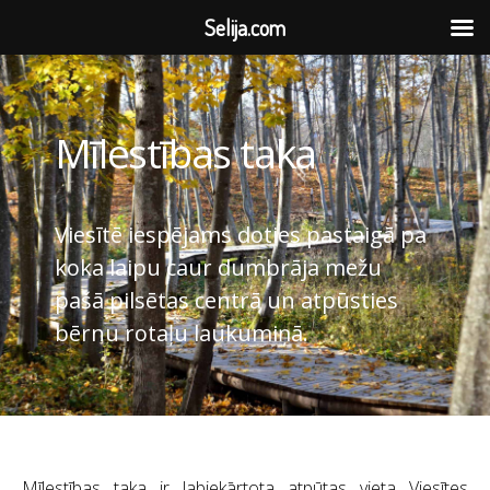
Selija.com
Mīlestības taka
Viesītē iespējams doties pastaigā pa
koka laipu caur dumbrāja mežu
pašā pilsētas centrā un atpūsties
bērnu rotaļu laukumiņā.
Mīlestības taka ir labiekārtota atpūtas vieta Viesītes