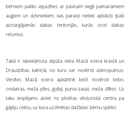
bērniem patiks iepazīties ar pavisam viegli pamanāmiem
augiem un dzīvniekiem, kas parasti netiek aplūkoti īpaši
aizsargājamās dabas teritorijās, kurās izceļ dabas
retumus.
Takā ir labiekārtota atpūta vieta Mazā ezera krastā un
Draudzības kalniņā, no kura var novērot ūdensputnus.
Viesītes Mazā ezera apkārtnē bieži novēroti bebri,
ondatras, meža pīles, gulbji, purva ķauķi, meža zīlītes. Uz
taku iespējams aiziet no pilsētas vēsturiskā centra pa
gājēju celiņu, uz kura uzzīmētas dažādas bērnu spēles.