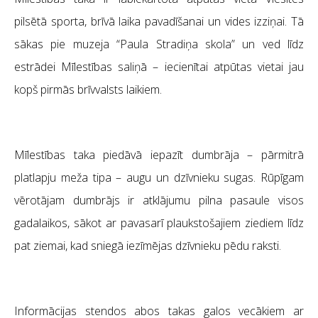
pilsētā sporta, brīvā laika pavadīšanai un vides izziņai. Tā
sākas pie muzeja “Paula Stradiņa skola” un ved līdz
estrādei Mīlestības saliņā – iecienītai atpūtas vietai jau
kopš pirmās brīvvalsts laikiem.
Mīlestības taka piedāvā iepazīt dumbrāja – pārmitrā
platlapju meža tipa – augu un dzīvnieku sugas. Rūpīgam
vērotājam dumbrājs ir atklājumu pilna pasaule visos
gadalaikos, sākot ar pavasarī plaukstošajiem ziediem līdz
pat ziemai, kad sniegā iezīmējas dzīvnieku pēdu raksti.
Informācijas stendos abos takas galos vecākiem ar