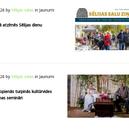
026
by
Sēlijas salas
in
Jaunumi
ā atzīmēs Sēlijas dienu
026
by
Sēlijas salas
in
Jaunumi
kopienās turpinās kultūrvides
nas semināri