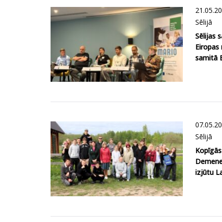
21.05.2
Sēlijā
Sēlijas 
Eiropas
samitā B
07.05.2
Sēlijā
Kopīgās
Demenes 
izjūtu La