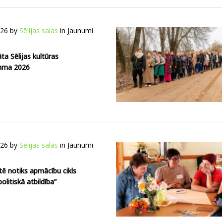
026
by
Sēlijas salas
in
Jaunumi
āta Sēlijas kultūras
mma 2026
026
by
Sēlijas salas
in
Jaunumi
tē notiks apmācību cikls
politiskā atbildība”