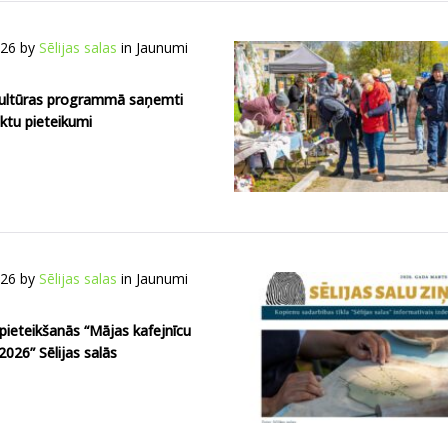
026
by
Sēlijas salas
in
Jaunumi
 kultūras programmā saņemti
ktu pieteikumi
026
by
Sēlijas salas
in
Jaunumi
pieteikšanās “Mājas kafejnīcu
026” Sēlijas salās