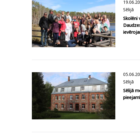
19.06.2
Sēlijā
Skolēni 
Daudze
ievēroj
05.06.2
Sēlijā
Sēlijā m
pieejamī