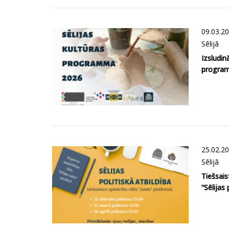
09.03.2
Sēlijā
Izsludin
progra
25.02.2
Sēlijā
Tiešsais
“Sēlijas 