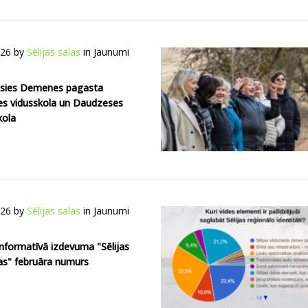
026
by
Sēlijas salas
in
Jaunumi
sies Demenes pagasta
s vidusskola un Daudzeses
ola
026
by
Sēlijas salas
in
Jaunumi
informatīvā izdevuma "Sēlijas
ņas" februāra numurs