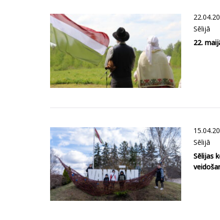
22.04.2
Sēlijā
22. maij
15.04.2
Sēlijā
Sēlijas 
veidoša