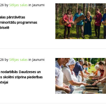
026
by
Sēlijas salas
in
Jaunumi
salas pārstāvētas
 minoritāšu programmas
riselē
026
by
Sēlijas salas
in
Jaunumi
 nodarbībās Daudzeses un
skolēni stiprina piederības
tvijai