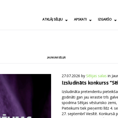
ATKLĀJ SĒLIJU
APSKATI
IZGARŠO
JAUNUMI SĒLIJĀ
27.07.2026
by
Sēlijas salas
in
Jau
Izsludināts konkurss “Sē
Izsludināta pretendentu pieteikša
godināti gan jau ierastie trīs gal
spodrina Sēlijas vēsturisko zemi,
Pieteikumi tiek pieņemti līdz 4.
27. septembrī Viesītē. Konkursā pi