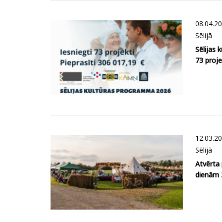
08.04.2
Sēlijā
Sēlijas
73 proje
12.03.2
Sēlijā
Atvērta 
dienām 2