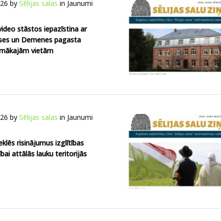
026
by
Sēlijas salas
in
Jaunumi
video stāstos iepazīstina ar
ses un Demenes pagasta
amākajām vietām
026
by
Sēlijas salas
in
Jaunumi
eklēs risinājumus izglītības
bai attālās lauku teritorijās