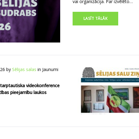
vai organizācija. Par izvēlēto…
LASĪT TĀLĀK
026
by
Sēlijas salas
in
Jaunumi
starptautiska videokonference
ītības pieejamību laukos