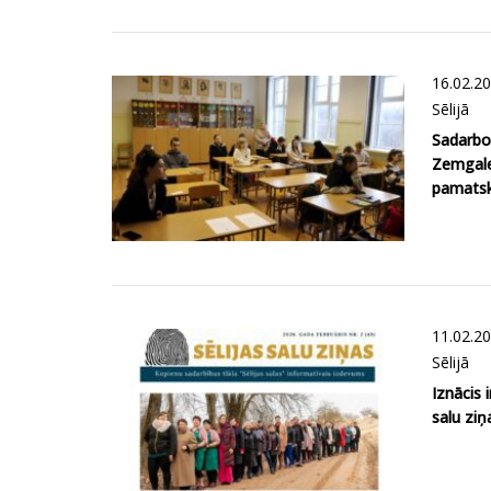
16.02.2
Sēlijā
Sadarbo
Zemgale
pamatsk
11.02.2
Sēlijā
Iznācis 
salu zi