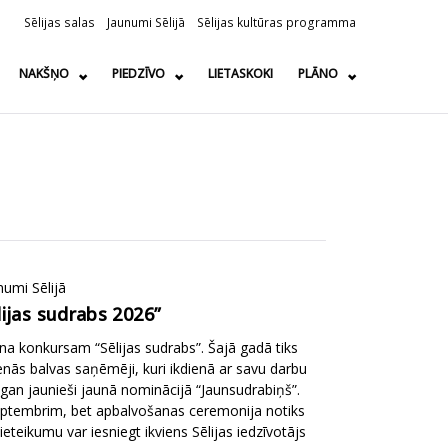
Sēlijas salas
Jaunumi Sēlijā
Sēlijas kultūras programma
NAKŠŅO
PIEDZĪVO
LIETASKOKI
PLĀNO
numi Sēlijā
lijas sudrabs 2026”
na konkursam “Sēlijas sudrabs”. Šajā gadā tiks
venās balvas saņēmēji, kuri ikdienā ar savu darbu
 gan jaunieši jaunā nominācijā “Jaunsudrabiņš”.
 septembrim, bet apbalvošanas ceremonija notiks
eteikumu var iesniegt ikviens Sēlijas iedzīvotājs