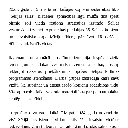
2023. gada 3.-5. martā notikušajās kopienu sadarbības tīkla
“Sēlijas salas” klātienes apmācībās Ilgu muižā tika sperti
pirmie soļi viedā reģiona stratēģijas izstrādē Sēlijas
vēsturiskajai zemei. Apmācībās piedalījās 35 Sēlijas kopienu
un nevalstisko organizāciju līderi, pārstāvot 16 dažādas
Sēlijas apdzīvotās vietas.
Ikvienam no apmācību dalībniekiem bija iespēja izteikt
ierosinājumus tālākai vēsturiskās zemes attīstībai, tostarp
iekļaujot dažādus priekšlikumus topošās Sēlijas kultūras
programmas īstenošanai. Darba grupas izstrādāja katra savu
vīziju, kā stiprināt un attīstīt esošo kopienu sadarbības tīklu.
Visi apmācību laikā veidotie materiāli būs par pamatu tālākai
stratēģijas izstrādei.
Turpmāko divu gadu laikā līdz pat 2024. gada novembrim
visā Sēlijā tiks īstenota virkne aktivitāšu, iesaistot vietējos
iedzīvotājus gan stratēģijas izstrādē, gan dažādās saliedējošās