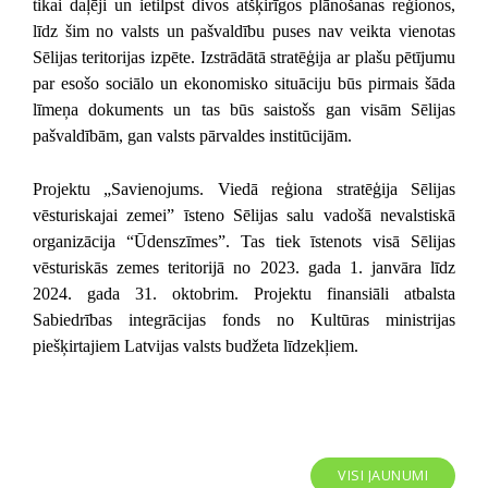
tikai daļēji un ietilpst divos atšķirīgos plānošanas reģionos,
līdz šim no valsts un pašvaldību puses nav veikta vienotas
Sēlijas teritorijas izpēte. Izstrādātā stratēģija ar plašu pētījumu
par esošo sociālo un ekonomisko situāciju būs pirmais šāda
līmeņa dokuments un tas būs saistošs gan visām Sēlijas
pašvaldībām, gan valsts pārvaldes institūcijām.
Projektu „Savienojums. Viedā reģiona stratēģija Sēlijas
vēsturiskajai zemei” īsteno Sēlijas salu vadošā nevalstiskā
organizācija “Ūdenszīmes”. Tas tiek īstenots visā Sēlijas
vēsturiskās zemes teritorijā no 2023. gada 1. janvāra līdz
2024. gada 31. oktobrim. Projektu finansiāli atbalsta
Sabiedrības integrācijas fonds no Kultūras ministrijas
piešķirtajiem Latvijas valsts budžeta līdzekļiem.
VISI JAUNUMI