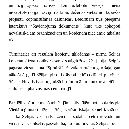
un izglītojošās norisēs. Lai uzlabotu vietēja līmeņa
nevalstisko organizāciju darbību, dažādās vietās notiks sešas
projektu koprakstīšanas darbnīcas. Biedrībām būs pieejams
interaktīvs “Savienojuma dokuments”, kurā tiks apkopoti
nevalstiskajām organizācijām un kopienām pieejamie atbalsta
rīki.
Turpināsies arī regulāra kopienu tīklošanās – pirmā Sēlijas
kopienu diena notiks vasaras saulgriežos, 22. jūnijā Sēlpils
pagasta viesu namā “Sprīdīši”. Savukārt rudenī gan šajā, gan
nākošajā gadā Sēlijas pilsoniskās sabiedrības līderi pulcēsies
Sēlijas Nevalstisko organizāciju forumā un konkursa “Sēlijas
sudrabs” apbalvošanas ceremonijā.
Paralēli visām iepriekš minētajām aktivitātēm notiks darbs pie
Viedā reģiona stratēģijas Sēlijas vēsturiskajai zemei izstrādes.
Tā kā Sēlijas vēsturiskā zeme ir sadalīta četru novadu un
vienas valstspilsētas pašvaldībā, no kurām visas Sēlijā atrodas