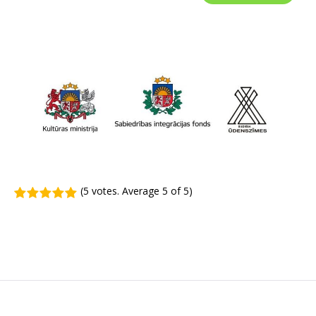
(
5 votes
. Average
5
of 5)
1
2
3
4
5