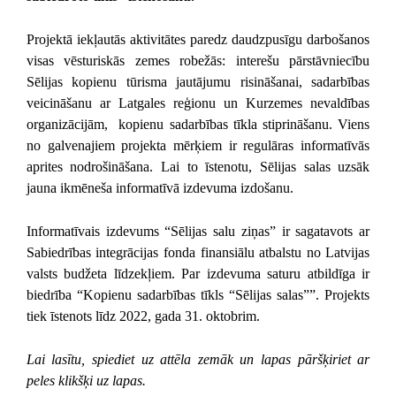
Projektā iekļautās aktivitātes paredz daudzpusīgu darbošanos
visas vēsturiskās zemes robežās: interešu pārstāvniecību
Sēlijas kopienu tūrisma jautājumu risināšanai, sadarbības
veicināšanu ar Latgales reģionu un Kurzemes nevaldības
organizācijām, kopienu sadarbības tīkla stiprināšanu. Viens
no galvenajiem projekta mērķiem ir regulāras informatīvās
aprites nodrošināšana. Lai to īstenotu, Sēlijas salas uzsāk
jauna ikmēneša informatīvā izdevuma izdošanu.
Informatīvais izdevums “Sēlijas salu ziņas” ir sagatavots ar
Sabiedrības integrācijas fonda finansiālu atbalstu no Latvijas
valsts budžeta līdzekļiem. Par izdevuma saturu atbildīga ir
biedrība “Kopienu sadarbības tīkls “Sēlijas salas””. Projekts
tiek īstenots līdz 2022, gada 31. oktobrim.
Lai lasītu, spiediet uz attēla zemāk un lapas pāršķiriet ar
peles klikšķi uz lapas.