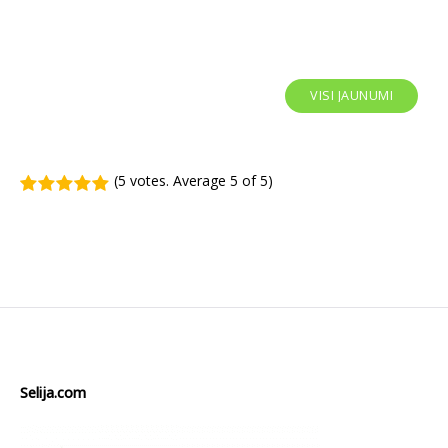
VISI JAUNUMI
(
5 votes
. Average
5
of 5)
1
2
3
4
5
Selija.com