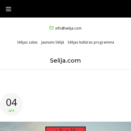
info@selija.com
Sēlijas salas
Jaunumi Sēlijā
Sēlijas kultūras programma
Selija.com
04
APR