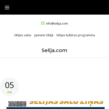
info@selija.com
Sēlijas salas
Jaunumi Sēlijā
Sēlijas kultūras programma
Selija.com
05
MAI