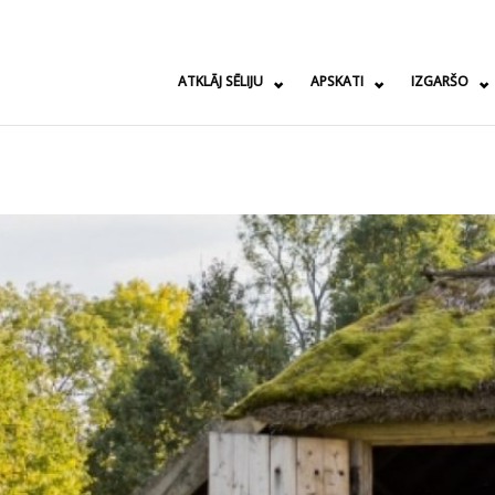
ATKLĀJ SĒLIJU
APSKATI
IZGARŠO