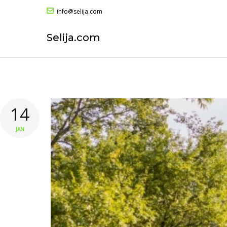
info@selija.com
Selija.com
14
JAN