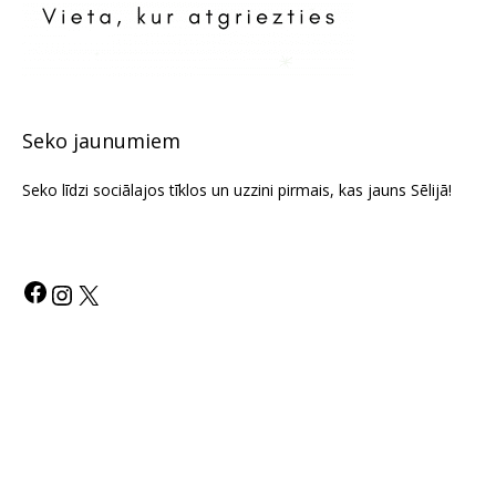
Seko jaunumiem
Seko līdzi sociālajos tīklos un uzzini pirmais, kas jauns Sēlijā!
© 2026 Selija.com. All Rights Reserved.
Jaunumi Sēlijā
Par mums
Kontakti
Privātuma politika