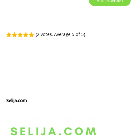
VISI JAUNUMI
(
2 votes
. Average
5
of 5)
1
2
3
4
5
Selija.com