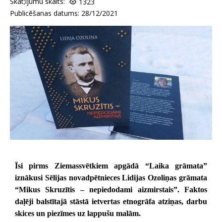
Skat;ijumu skaits:
1323
Publicēšanas datums: 28/12/2021
Īsi pirms Ziemassvētkiem apgādā “Laika grāmata”
iznākusi Sēlijas novadpētnieces Lidijas Ozoliņas grāmata
“Mikus Skruzītis – nepiedodami aizmirstais”. Faktos
daļēji balstītajā stāstā ietvertas etnogrāfa atziņas, darbu
skices un piezīmes uz lappušu malām.