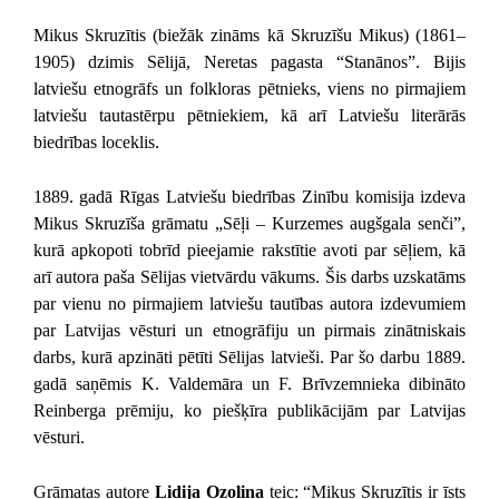
Mikus Skruzītis (biežāk zināms kā Skruzīšu Mikus) (1861–
1905) dzimis Sēlijā, Neretas pagasta “Stanānos”. Bijis
latviešu etnogrāfs un folkloras pētnieks, viens no pirmajiem
latviešu tautastērpu pētniekiem, kā arī Latviešu literārās
biedrības loceklis.
1889. gadā Rīgas Latviešu biedrības Zinību komisija izdeva
Mikus Skruzīša grāmatu „Sēļi – Kurzemes augšgala senči”,
kurā apkopoti tobrīd pieejamie rakstītie avoti par sēļiem, kā
arī autora paša Sēlijas vietvārdu vākums. Šis darbs uzskatāms
par vienu no pirmajiem latviešu tautības autora izdevumiem
par Latvijas vēsturi un etnogrāfiju un pirmais zinātniskais
darbs, kurā apzināti pētīti Sēlijas latvieši. Par šo darbu 1889.
gadā saņēmis K. Valdemāra un F. Brīvzemnieka dibināto
Reinberga prēmiju, ko piešķīra publikācijām par Latvijas
vēsturi.
Grāmatas autore
Lidija Ozoliņa
teic: “Mikus Skruzītis ir īsts