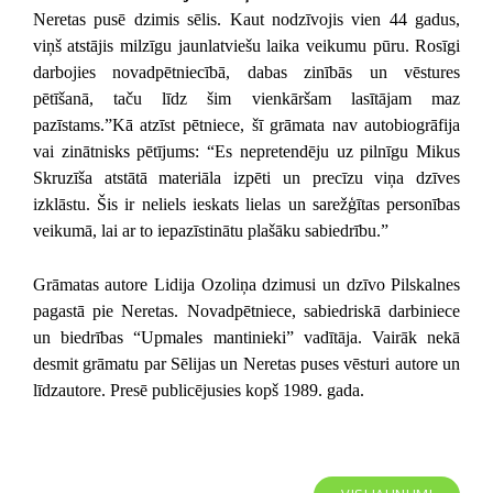
Neretas pusē dzimis sēlis. Kaut nodzīvojis vien 44 gadus,
viņš atstājis milzīgu jaunlatviešu laika veikumu pūru. Rosīgi
darbojies novadpētniecībā, dabas zinībās un vēstures
pētīšanā, taču līdz šim vienkāršam lasītājam maz
pazīstams.”Kā atzīst pētniece, šī grāmata nav autobiogrāfija
vai zinātnisks pētījums: “Es nepretendēju uz pilnīgu Mikus
Skruzīša atstātā materiāla izpēti un precīzu viņa dzīves
izklāstu. Šis ir neliels ieskats lielas un sarežģītas personības
veikumā, lai ar to iepazīstinātu plašāku sabiedrību.”
Grāmatas autore Lidija Ozoliņa dzimusi un dzīvo Pilskalnes
pagastā pie Neretas. Novadpētniece, sabiedriskā darbiniece
un biedrības “Upmales mantinieki” vadītāja. Vairāk nekā
desmit grāmatu par Sēlijas un Neretas puses vēsturi autore un
līdzautore. Presē publicējusies kopš 1989. gada.