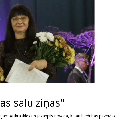
as salu ziņas"
jām Aizkraukles un Jēkabpils novadā, kā arī biedrības paveikto