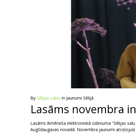
By
Sēlijas salas
in
Jaunumi Sēlijā
Lasāms novembra info
Lasāms ikmēneša elektroniskā izdevuma “Sēlijas salu z
Augšdaugavas novadā. Novembra jaunumi atceļojuši