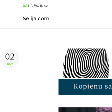
info@selija.com
Selija.com
02
NOV