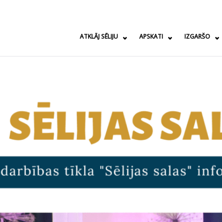
ATKLĀJ SĒLIJU
APSKATI
IZGARŠO