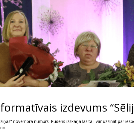
rmatīvais izdevums “Sēlij
iņas” novembra numurs. Rudens izskaņā lasītāji var uzzināt par iespē
 no…