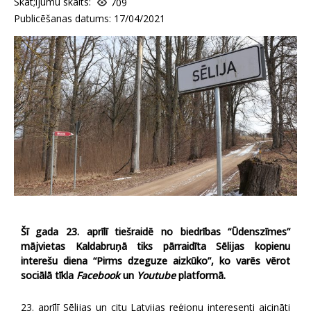
Skat;ijumu skaits:
709
Publicēšanas datums: 17/04/2021
Šī gada 23. aprīlī tiešraidē no biedrības “Ūdenszīmes”
mājvietas Kaldabruņā tiks pārraidīta Sēlijas kopienu
interešu diena “Pirms dzeguze aizkūko”, ko varēs vērot
sociālā tīkla
Facebook
un
Youtube
platformā.
23. aprīlī Sēlijas un citu Latvijas reģionu interesenti aicināti