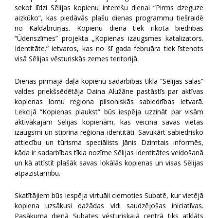
sekot līdzi Sēlijas kopienu interešu dienai “Pirms dzeguze
aizkūko”, kas piedāvās plašu dienas programmu tiešraidē
no Kaldabruņas. Kopienu diena tiek rīkota biedrības
“Ūdenszīmes” projekta „Kopienas izaugsmes katalizators.
Identitāte.” ietvaros, kas no šī gada februāra tiek īstenots
visā Sēlijas vēsturiskās zemes teritorijā.
Dienas pirmajā daļā kopienu sadarbības tīkla “Sēlijas salas”
valdes priekšsēdētāja Daina Alužāne pastāstīs par aktīvas
kopienas lomu reģiona pilsoniskās sabiedrības ietvarā.
Lekcijā “Kopienas plaukst” būs iespēja uzzināt par visām
aktīvākajām Sēlijas kopienām, kas veicina savas vietas
izaugsmi un stiprina reģiona identitāti. Savukārt sabiedrisko
attiecību un tūrisma speciālists Jānis Dzimtais informēs,
kāda ir sadarbības tīkla nozīme Sēlijas identitātes veidošanā
un kā attīstīt plašāk savas lokālās kopienas un visas Sēlijas
atpazīstamību.
Skatītājiem būs iespēja virtuāli ciemoties Subatē, kur vietējā
kopiena uzsākusi dažādas vidi saudzējošas iniciatīvas.
Pasākuma dienā Subates vēsturiskajā centrā tiks atklāts