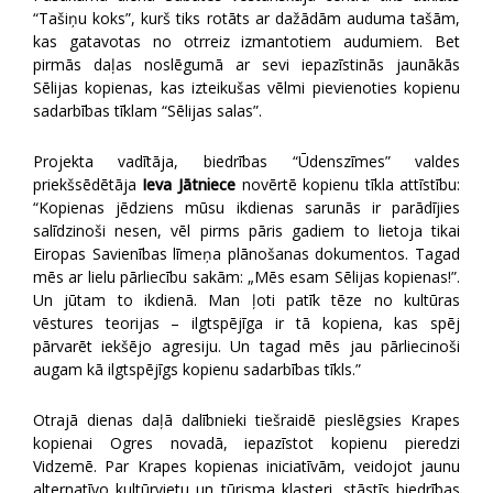
“Tašiņu koks”, kurš tiks rotāts ar dažādām auduma tašām,
kas gatavotas no otrreiz izmantotiem audumiem. Bet
pirmās daļas noslēgumā ar sevi iepazīstinās jaunākās
Sēlijas kopienas, kas izteikušas vēlmi pievienoties kopienu
sadarbības tīklam “Sēlijas salas”.
Projekta vadītāja, biedrības “Ūdenszīmes” valdes
priekšsēdētāja
Ieva Jātniece
novērtē kopienu tīkla attīstību:
“Kopienas jēdziens mūsu ikdienas sarunās ir parādījies
salīdzinoši nesen, vēl pirms pāris gadiem to lietoja tikai
Eiropas Savienības līmeņa plānošanas dokumentos. Tagad
mēs ar lielu pārliecību sakām: „Mēs esam Sēlijas kopienas!”.
Un jūtam to ikdienā. Man ļoti patīk tēze no kultūras
vēstures teorijas – ilgtspējīga ir tā kopiena, kas spēj
pārvarēt iekšējo agresiju. Un tagad mēs jau pārliecinoši
augam kā ilgtspējīgs kopienu sadarbības tīkls.”
Otrajā dienas daļā dalībnieki tiešraidē pieslēgsies Krapes
kopienai Ogres novadā, iepazīstot kopienu pieredzi
Vidzemē. Par Krapes kopienas iniciatīvām, veidojot jaunu
alternatīvo kultūrvietu un tūrisma klasteri, stāstīs biedrības