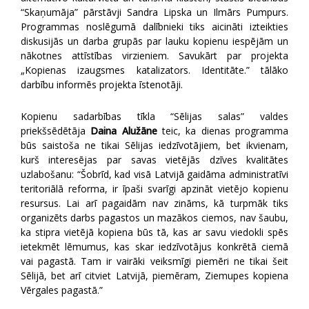
“Skaņumāja” pārstāvji Sandra Lipska un Ilmārs Pumpurs.
Programmas noslēgumā dalībnieki tiks aicināti izteikties
diskusijās un darba grupās par lauku kopienu iespējām un
nākotnes attīstības virzieniem. Savukārt par projekta
„Kopienas izaugsmes katalizators. Identitāte.” tālāko
darbību informēs projekta īstenotāji.
Kopienu sadarbības tīkla “Sēlijas salas” valdes
priekšsēdētāja
Daina Alužāne
teic, ka dienas programma
būs saistoša ne tikai Sēlijas iedzīvotājiem, bet ikvienam,
kurš interesējas par savas vietējās dzīves kvalitātes
uzlabošanu: “Šobrīd, kad visā Latvijā gaidāma administratīvi
teritoriālā reforma, ir īpaši svarīgi apzināt vietējo kopienu
resursus. Lai arī pagaidām nav zināms, kā turpmāk tiks
organizēts darbs pagastos un mazākos ciemos, nav šaubu,
ka stipra vietējā kopiena būs tā, kas ar savu viedokli spēs
ietekmēt lēmumus, kas skar iedzīvotājus konkrētā ciemā
vai pagastā. Tam ir vairāki veiksmīgi piemēri ne tikai šeit
Sēlijā, bet arī citviet Latvijā, piemēram, Ziemupes kopiena
Vērgales pagastā.”