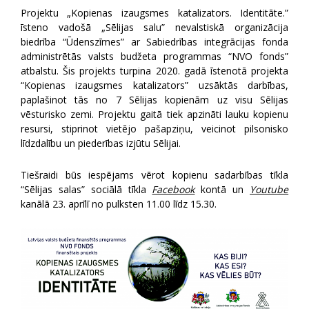
Projektu „Kopienas izaugsmes katalizators. Identitāte.”
īsteno vadošā „Sēlijas salu” nevalstiskā organizācija
biedrība “Ūdenszīmes” ar Sabiedrības integrācijas fonda
administrētās valsts budžeta programmas “NVO fonds”
atbalstu. Šis projekts turpina 2020. gadā īstenotā projekta
“Kopienas izaugsmes katalizators” uzsāktās darbības,
paplašinot tās no 7 Sēlijas kopienām uz visu Sēlijas
vēsturisko zemi. Projektu gaitā tiek apzināti lauku kopienu
resursi, stiprinot vietējo pašapziņu, veicinot pilsonisko
līdzdalību un piederības izjūtu Sēlijai.
Tiešraidi būs iespējams vērot kopienu sadarbības tīkla
“Sēlijas salas” sociālā tīkla
Facebook
kontā un
Youtube
kanālā 23. aprīlī no pulksten 11.00 līdz 15.30.