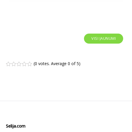
VISI JAUNUMI
(
0 votes
. Average
0
of 5)
1
2
3
4
5
Selija.com