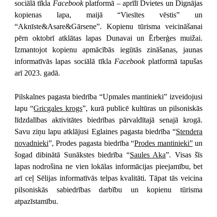
sociālā tīkla
Facebook
platformā – aprīlī Dvietes un Dignājas
kopienas lapa, maijā “Viesītes vēstis” un
“Aknīste&Asare&Gārsene”.
Kopienu tūrisma veicināšanai
p
ērn oktobrī
atklātas
lapa
s
Dunavai
un Ērberģes muižai
.
Izmantojot kopienu apmācībās iegūtās zināšanas, jaunas
informatīvās lapas sociālā tīkla
Facebook
platformā tapušas
arī 2023. gadā.
Pilskalnes pagasta biedrība “Upmales mantinieki” izveidojusi
lapu “
Gricgales krogs
”, kurā publicē kultūras un pilsoniskās
līdzdalības aktivitātes biedrības pārvaldītajā senajā krogā.
Savu ziņu lapu atklājusi Eglaines pagasta biedrība “
Stendera
novadnieki
”, Prodes pagasta biedrība “
Prodes mantinieki”
un
šogad dibinātā Sunākstes biedrība “
Saules Aka
”. Visas šīs
lapas nodrošina ne vien lokālas informācijas pieejamību, bet
arī ceļ Sēlijas informatīvās telpas kvalitāti. Tāpat tās veicina
pilsoniskās sabiedrības darbību un kopienu tūrisma
atpazīstamību.