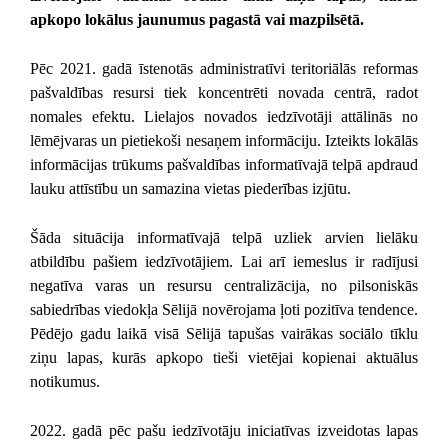
apkopo lokālus jaunumus pagastā vai mazpilsētā.
Pēc 2021. gadā īstenotās administratīvi teritoriālās reformas
pašvaldības resursi tiek koncentrēti novada centrā, radot
nomales efektu. Lielajos novados iedzīvotāji attālinās no
lēmējvaras un pietiekoši nesaņem informāciju. Izteikts lokālās
informācijas trūkums pašvaldības informatīvajā telpā apdraud
lauku attīstību un samazina vietas piederības izjūtu.
Šāda situācija informatīvajā telpā uzliek arvien lielāku
atbildību pašiem iedzīvotājiem. Lai arī iemeslus ir radījusi
negatīva varas un resursu centralizācija, no pilsoniskās
sabiedrības viedokļa Sēlijā novērojama ļoti pozitīva tendence.
Pēdējo gadu laikā visā Sēlijā tapušas vairākas sociālo tīklu
ziņu lapas, kurās apkopo tieši vietējai kopienai aktuālus
notikumus.
2022. gadā pēc pašu iedzīvotāju iniciatīvas izveidotas lapas