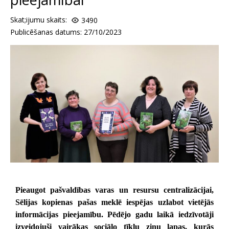
Skat;ijumu skaits:
3490
Publicēšanas datums: 27/10/2023
Pieaugot pašvaldības varas un resursu centralizācijai,
Sēlijas kopienas pašas meklē iespējas uzlabot vietējās
informācijas pieejamību. Pēdējo gadu laikā iedzīvotāji
izveidojuši vairākas sociālo tīklu ziņu lapas, kurās