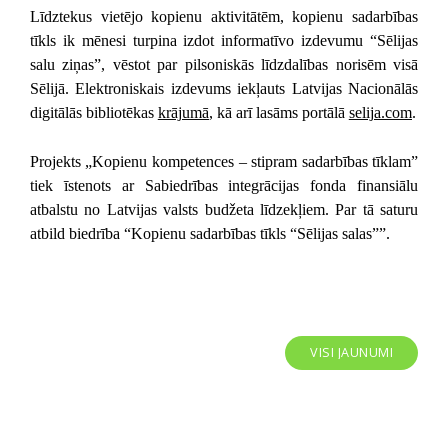
Līdztekus vietējo kopienu aktivitātēm, kopienu sadarbības
tīkls ik mēnesi turpina izdot informatīvo izdevumu “Sēlijas
salu ziņas”, vēstot par pilsoniskās līdzdalības norisēm visā
Sēlijā. Elektroniskais izdevums iekļauts Latvijas Nacionālās
digitālās bibliotēkas
krājumā
, kā arī lasāms portālā
selija.com
.
Projekts „Kopienu kompetences – stipram sadarbības tīklam”
tiek īstenots ar Sabiedrības integrācijas fonda finansiālu
atbalstu no Latvijas valsts budžeta līdzekļiem. Par tā saturu
atbild biedrība “Kopienu sadarbības tīkls “Sēlijas salas””.
VISI JAUNUMI