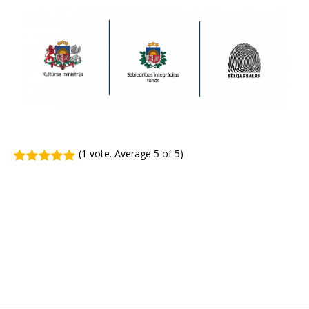
(
1 vote
. Average
5
of 5)
1
2
3
4
5