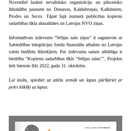
Novembrī lasāmi nevalstisko organizāciju un pilsonisko
līdzdalību jaunumi no Dunavas, Kaldabruņas, Kalkūniem,
Prodes un Seces. Tāpat šajā numurā publicētas kopienu
sadarbības tīkla aktualitātes un Latvijas NVO ziņas.
Informatīvais izdevums “Sēlijas salu ziņas” ir sagatavots ar
Sabiedrības integrācijas fonda finansiālu atbalstu no Latvijas
valsts budžeta līdzekļiem. Par izdevuma saturu atbildīga ir
biedrība “Kopienu sadarbības tīkls “Sēlijas salas””. Projekts
tiek īstenots līdz 2022, gada 31. oktobrim.
Lai lasītu, spiediet uz attēla zemāk un lapas pāršķiriet ar
peles klikšķi uz lapas.