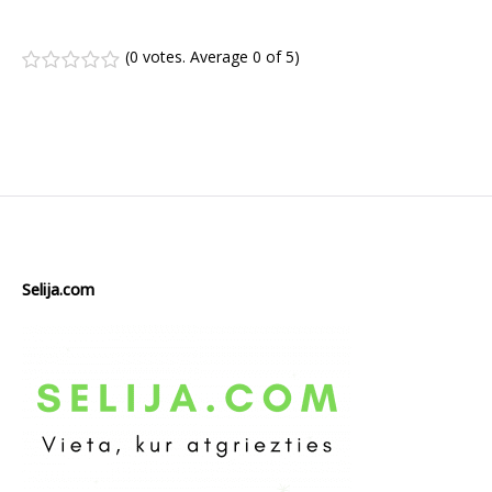
(
0 votes
. Average
0
of 5)
1
2
3
4
5
Selija.com