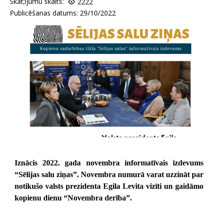
Skat;ijumu skaits:
2222
Publicēšanas datums: 29/10/2022
Iznācis 2022. gada novembra informatīvais izdevums
“Sēlijas salu ziņas”. Novembra numurā varat uzzināt par
notikušo valsts prezidenta Egila Levita vizīti un gaidāmo
kopienu dienu “Novembra derība”.