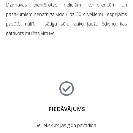
Dzirnavas piemērotas nelielām konferencēm un
pasākumiem senatnīgā vidē (līdz 30 cilvēkiem). Iespējams
pasūtīt maltīti – sātīgu sēļu lauku ļaužu ēdienu, kas
gatavots muižas virtuvē.
PIEDĀVĀJUMS
ekskursijas gida pavadībā