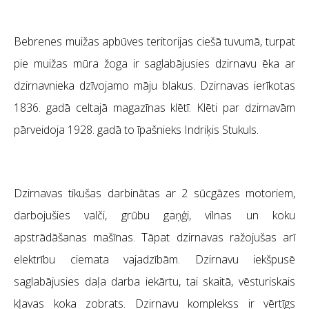
Bebrenes muižas apbūves teritorijas ciešā tuvumā, turpat
pie muižas mūra žoga ir saglabājusies dzirnavu ēka ar
dzirnavnieka dzīvojamo māju blakus. Dzirnavas ierīkotas
1836. gadā celtajā magazīnas klētī. Klēti par dzirnavām
pārveidoja 1928. gadā to īpašnieks Indriķis Stukuls.
Dzirnavas tikušas darbinātas ar 2 sūcgāzes motoriem,
darbojušies valči, grūbu gaņģi, vilnas un koku
apstrādāšanas mašīnas. Tāpat dzirnavas ražojušas arī
elektrību ciemata vajadzībām. Dzirnavu iekšpusē
saglabājusies daļa darba iekārtu, tai skaitā, vēsturiskais
kļavas koka zobrats. Dzirnavu komplekss ir vērtīgs