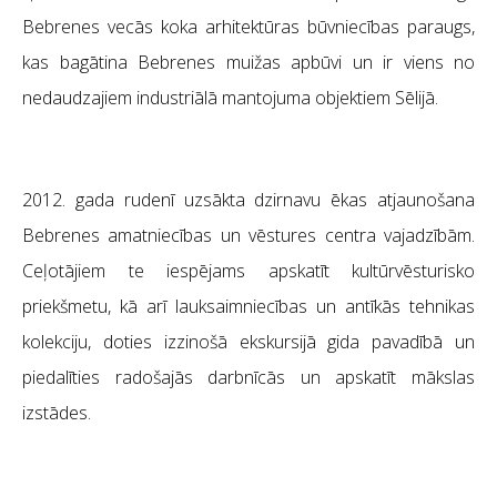
Bebrenes vecās koka arhitektūras būvniecības paraugs,
kas bagātina Bebrenes muižas apbūvi un ir viens no
nedaudzajiem industriālā mantojuma objektiem Sēlijā.
2012. gada rudenī uzsākta dzirnavu ēkas atjaunošana
Bebrenes amatniecības un vēstures centra vajadzībām.
Ceļotājiem te iespējams apskatīt kultūrvēsturisko
priekšmetu, kā arī lauksaimniecības un antīkās tehnikas
kolekciju, doties izzinošā ekskursijā gida pavadībā un
piedalīties radošajās darbnīcās un apskatīt mākslas
izstādes.