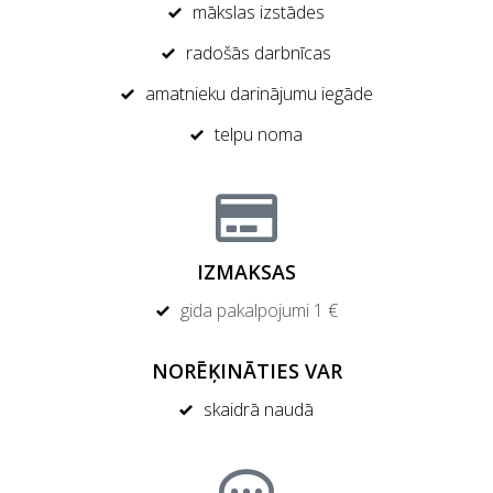
mākslas izstādes
radošās darbnīcas
amatnieku darinājumu iegāde
telpu noma
IZMAKSAS
gida pakalpojumi 1 €
NORĒĶINĀTIES VAR
skaidrā naudā