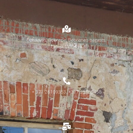
Dzirnavas, Bebrene, Bebrenes pagasts,
Latvija, LV-5439
+ 371 26109353, +371 25155458