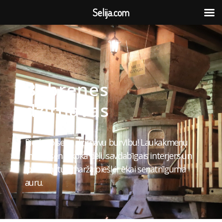
Selija.com
Bebrenes
dzirnavas
Piedzīvo seno dzirnavu burvību! Laukakmeņu
mūris, senie koka dēļi, savdabīgais interjers un
īpašā miltu smarža piešķir ēkai senatnīguma
auru.