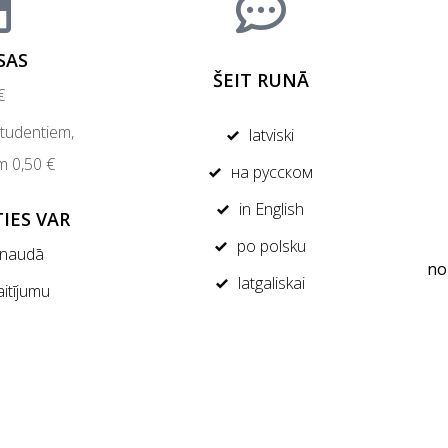
SAS
ŠEIT RUNĀ
€
studentiem,
latviski
m 0,50 €
на русском
in English
IES VAR
po polsku
 naudā
no
latgaliskai
aitījumu