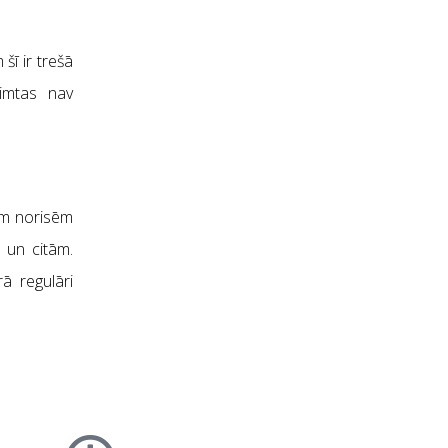
šī ir trešā
zimtas nav
ām norisēm
 un citām.
ā regulāri