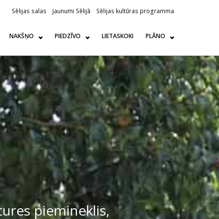
Sēlijas salas
Jaunumi Sēlijā
Sēlijas kultūras programma
NAKŠŅO
PIEDZĪVO
LIETASKOKI
PLĀNO
ures piemineklis,