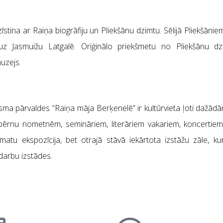
īstina ar Raiņa biogrāfiju un Pliekšānu dzimtu. Sēlijā Pliekšāniem 
uz Jasmuižu Latgalē. Oriģinālo priekšmetu no Pliekšānu d
muzejs.
ma pārvaldes “Raiņa māja Berķenelē” ir kultūrvieta ļoti dažād
bērnu nometnēm, semināriem, literāriem vakariem, koncertiem
atu ekspozīcija, bet otrajā stāvā iekārtota izstāžu zāle, kur
darbu izstādes.