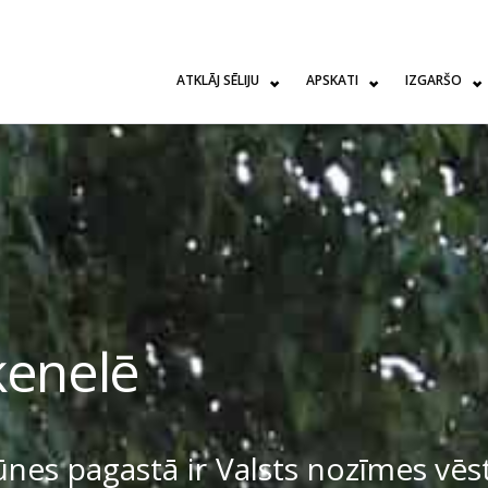
ATKLĀJ SĒLIJU
APSKATI
IZGARŠO
ķenelē
nes pagastā ir Valsts nozīmes vēst