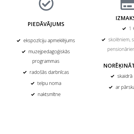
IZMAK
PIEDĀVĀJUMS
1 
skolēniem, 
ekspozīciju apmeklējums
pensionārie
muzejpedagoģiskās
programmas
NORĒĶINĀT
radošās darbnīcas
skaidrā
telpu noma
ar pārsk
naktsmītne