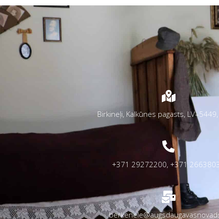
Birkineļi, Kalkūnes pagasts, LV–5449, 
+371 29272200, +371 266380
berkenele@augsdaugavasnovads