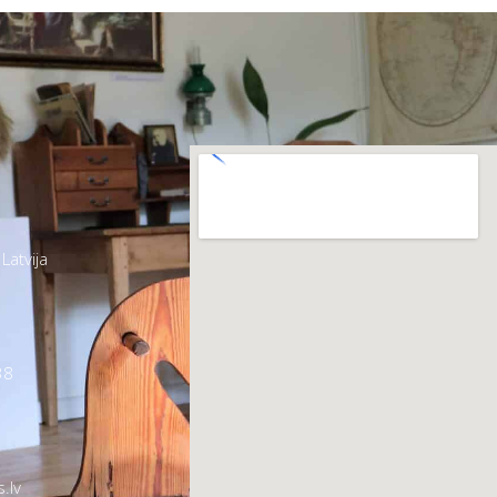
Latvija
38
.lv