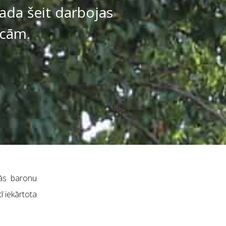
gada šeit darbojas
īcām.
jās baronu
ī iekārtota