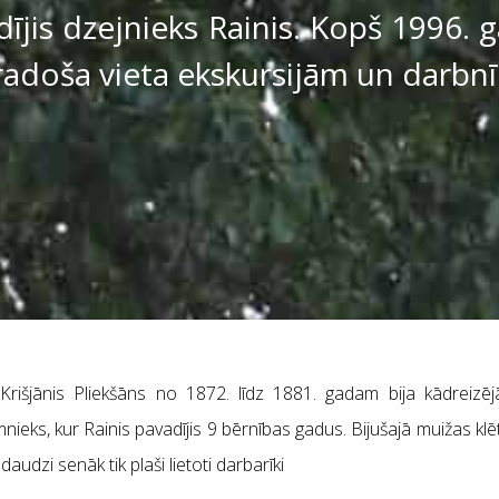
ījis dzejnieks Rainis. Kopš 1996. 
radoša vieta ekskursijām un darbn
rišjānis Pliekšāns no 1872. līdz 1881. gadam bija kādreizē
ks, kur Rainis pavadījis 9 bērnības gadus. Bijušajā muižas klēt
udzi senāk tik plaši lietoti darbarīki