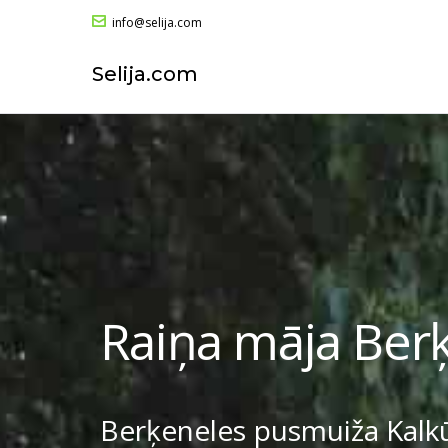
info@selija.com
Selija.com
Raiņa māja Ber
Berķeneles pusmuiža Kalkū