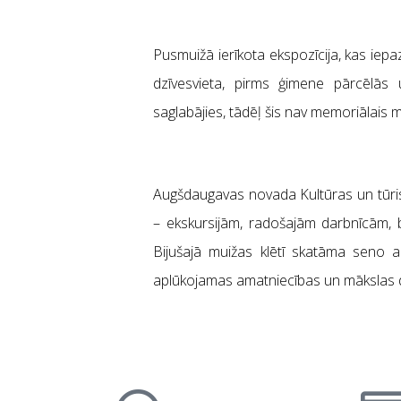
Pusmuižā ierīkota ekspozīcija, kas iepaz
dzīvesvieta, pirms ģimene pārcēlās 
saglabājies, tādēļ šis nav memoriālais 
Augšdaugavas novada Kultūras un tūris
– ekskursijām, radošajām darbnīcām, 
Bijušajā muižas klētī skatāma seno am
aplūkojamas amatniecības un mākslas 