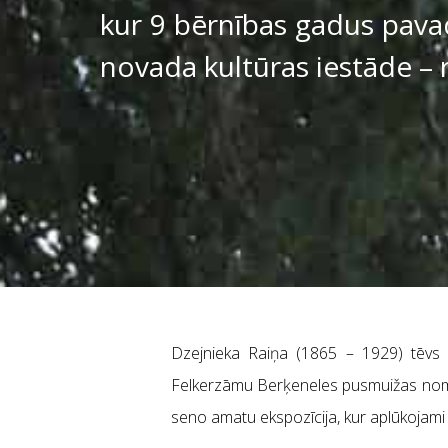
kur 9 bērnības gadus pavad
novada kultūras iestāde – 
Dzejnieka Raiņa (1865 – 1929) tēvs K
Felkerzāmu Berķeneles pusmuižas nomnie
seno amatu ekspozīcija, kur aplūkojami da