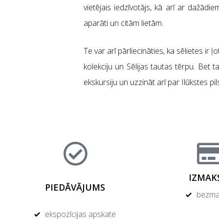
vietējais iedzīvotājs, kā arī ar dažād
aparāti un citām lietām.
Te var arī pārliecināties, ka sēlietes ir 
kolekciju un Sēlijas tautas tērpu. Bet t
ekskursiju un uzzināt arī par Ilūkstes pil
IZMAK
PIEDĀVĀJUMS
bezma
ekspozīcijas apskate