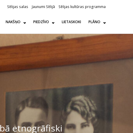
Sēlijas salas
Jaunumi Sēlijā
Sēlijas kultūras programma
NAKŠŅO
PIEDZĪVO
LIETASKOKI
PLĀNO
abā etnogrāfiski