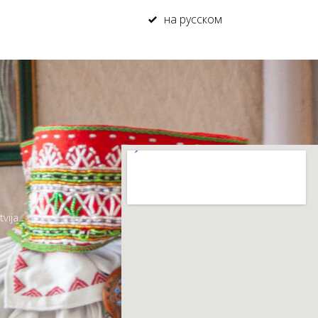
на русском
tvija