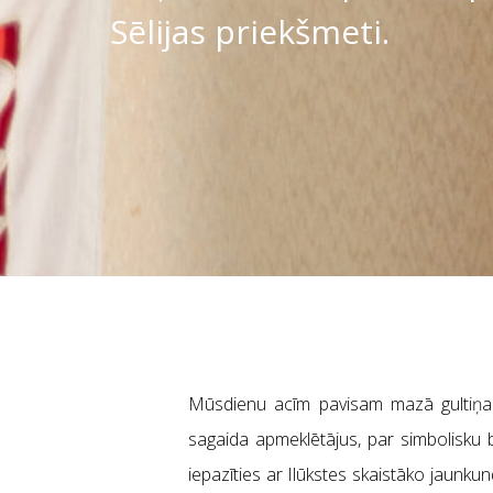
Sēlijas priekšmeti.
Mūsdienu acīm pavisam mazā gultiņa ir
sagaida apmeklētājus, par simbolisku b
iepazīties ar Ilūkstes skaistāko jaunku