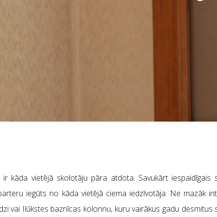
 kāda vietējā skolotāju pāra atdota. Savukārt iespaidīgais s
arteru iegūts no kāda vietējā ciema iedzīvotāja. Ne mazāk int
ndzi vai Ilūkstes baznīcas kolonnu, kuru vairākus gadu desmitus 