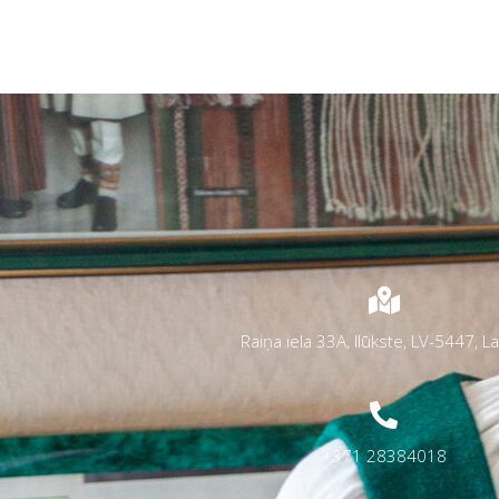
Raiņa iela 33A, Ilūkste, LV-5447, La
+371 28384018