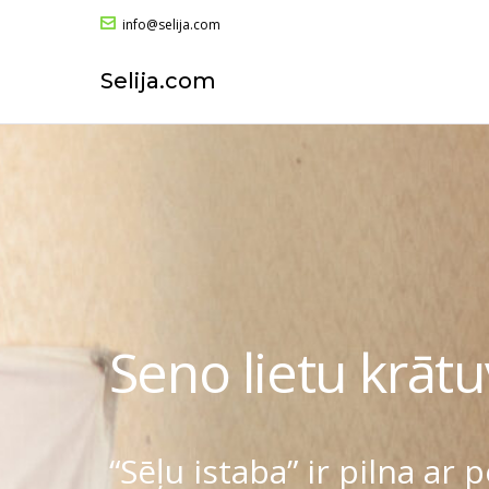
info@selija.com
Selija.com
Seno lietu krātu
“Sēļu istaba” ir pilna ar