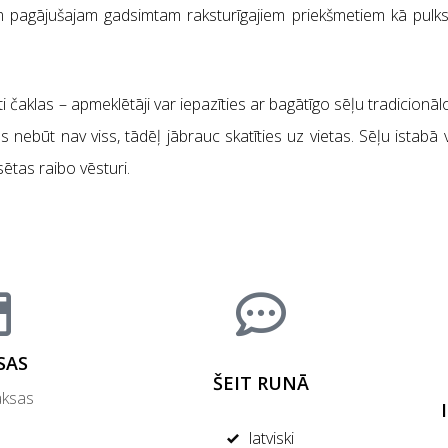
iem pagājušajam gadsimtam raksturīgajiem priekšmetiem kā pulks
ļoti čaklas – apmeklētāji var iepazīties ar bagātīgo sēļu tradicion
as nebūt nav viss, tādēļ jābrauc skatīties uz vietas. Sēļu istabā v
sētas raibo vēsturi.
SAS
ŠEIT RUNĀ
ksas
latviski