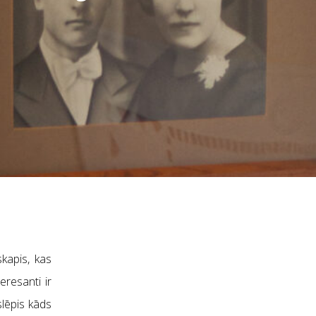
kapis, kas
eresanti ir
slēpis kāds