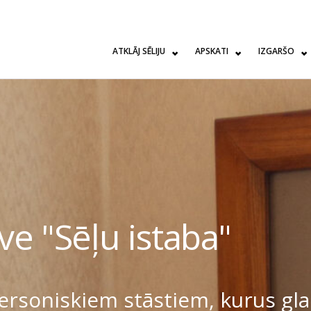
ATKLĀJ SĒLIJU
APSKATI
IZGARŠO
ve "Sēļu istaba"
 personiskiem stāstiem, kurus gl