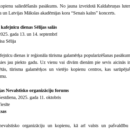
kopienu saliedēšanās pasākums. No jauna izveidotā Kaldabruņas luter
a un Latvijas Mākslas akadēmijas kora “Senais kalns” koncerts.
kafejnīcu dienas Sēlijas salās
025. gada 13. un 14. septembrī
sa Sēlija
ejnīcu dienas ir reģionāla tūrisma galamērķa popularizēšanas pasākums
sies jau piekto gadu. Uz vienu vai divām dienām pie sevis aicinās i
ētās, tūrisma galamērķos un vietējo kopienu centros, kas sarūpējuš
mmu.
ijas Nevalstisko organizāciju forums
estdiena, 2025. gada 11. oktobris
iesīte
sas
 nevalstisko organizāciju un kopienu, kā arī valsts un pašvaldību i