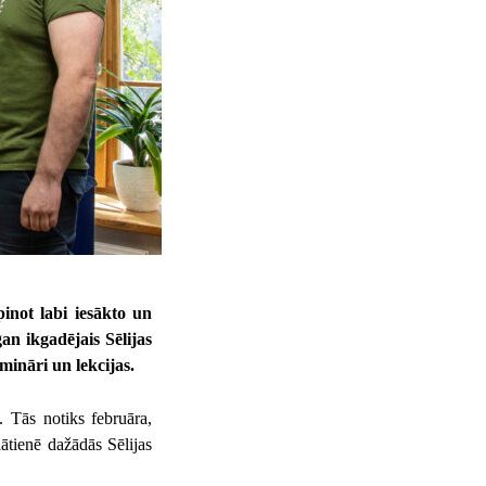
inot labi iesākto un
an ikgadējais Sēlijas
ināri un lekcijas.
ē. Tās notiks februāra,
tienē dažādās Sēlijas