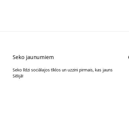
4
5
Seko jaunumiem
Seko līdzi sociālajos tīklos un uzzini pirmais, kas jauns
Sēlijā!