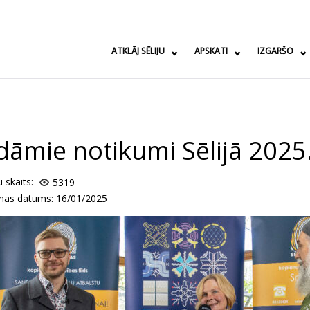
ATKLĀJ SĒLIJU
APSKATI
IZGARŠO
dāmie notikumi Sēlijā 2025
u skaits:
5319
anas datums: 16/01/2025