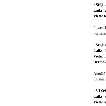
• Sēlij
Laiks:
2
Vieta:
Ri
Pilsoni
norisinā
• Sēlij
Laiks:
P
Vieta:
Ti
Bezmak
Aktuālā 
tūrisma 
• VI Sē
Laiks:
S
Vieta:
A