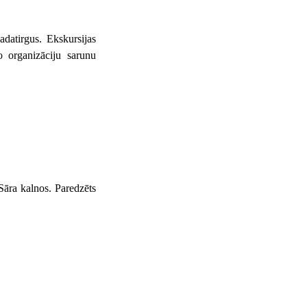
datirgus. Ekskursijas
o organizāciju sarunu
Sāra kalnos. Paredzēts