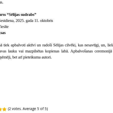
s.
rss “Sēlijas sudrabs”
estdiena, 2025. gada 11. oktobris
iesīte
sas
 tiek apbalvoti aktīvi un radoši Sēlijas cilvēki, kas nesavtīgi, un, lielā
savas lauku vai mazpilsētas kopienas labā. Apbalvošanas ceremonijā g
ņēmēji, bet arī pieteikuma autori.
(
2 votes
. Average
5
of 5)