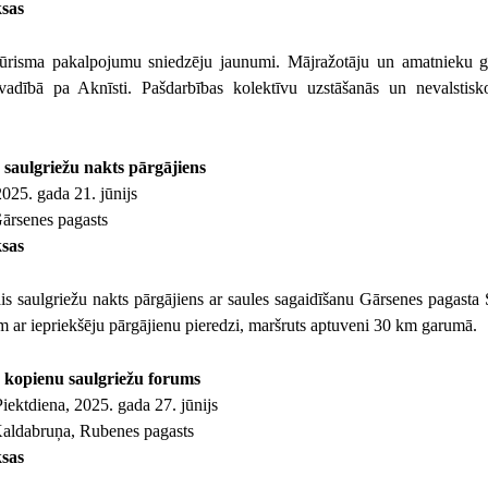
sas
 tūrisma pakalpojumu sniedzēju jaunumi. Mājražotāju un amatnieku ga
vadībā pa Aknīsti. Pašdarbības kolektīvu uzstāšanās un nevalstisk
s saulgriežu nakts pārgājiens
025. gada 21. jūnijs
ārsenes pagasts
sas
is saulgriežu nakts pārgājiens ar saules sagaidīšanu Gārsenes pagasta 
m ar iepriekšēju pārgājienu pieredzi, maršruts aptuveni 30 km garumā.
as kopienu saulgriežu forums
iektdiena, 2025. gada 27. jūnijs
aldabruņa, Rubenes pagasts
sas