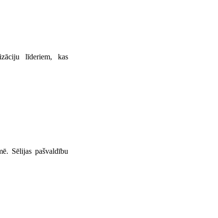
zāciju līderiem, kas
mē. Sēlijas pašvaldību