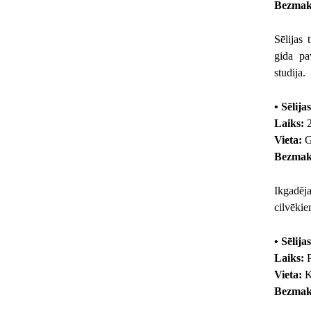
Bezmak
Sēlijas
gida pa
studija.
• Sēlija
Laiks:
2
Vieta:
G
Bezmak
Ikgadēja
cilvēkie
• Sēlij
Laiks:
P
Vieta:
K
Bezmak