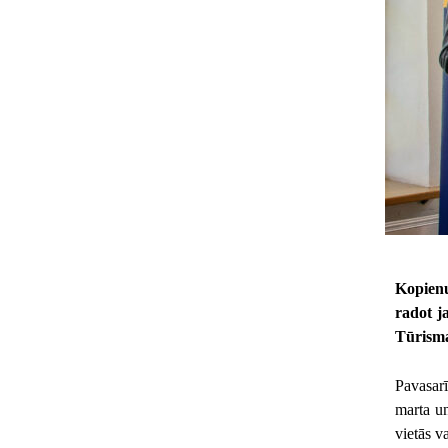
Kopienu
radot j
Tūrisma
Pavasarī
marta u
vietās v