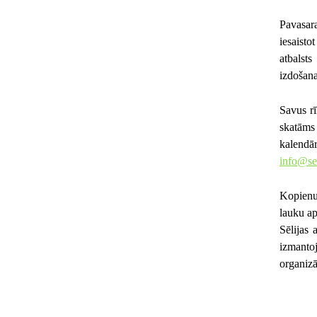
Pavasar
iesaisto
atbalst
izdošana
Savus rī
skatāms 
kalendā
info@se
Kopienu 
lauku ap
Sēlijas 
izmantoj
organizā