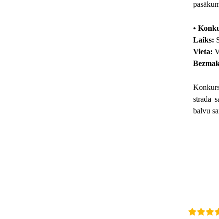
pasākum
• Konku
Laiks:
S
Vieta:
V
Bezmak
Konkursā
strādā 
balvu sa