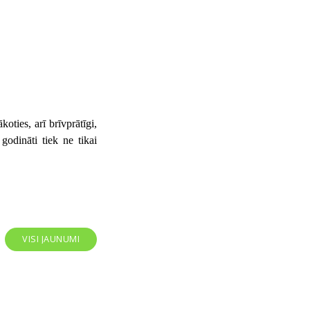
koties, arī brīvprātīgi,
odināti tiek ne tikai
VISI JAUNUMI