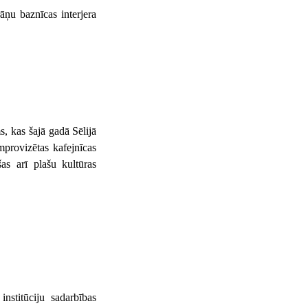
āņu baznīcas interjera
, kas šajā gadā Sēlijā
mprovizētas kafejnīcas
as arī plašu kultūras
nstitūciju sadarbības