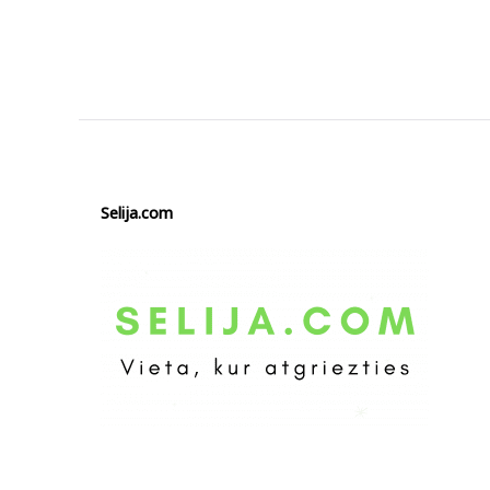
1
2
3
Selija.com