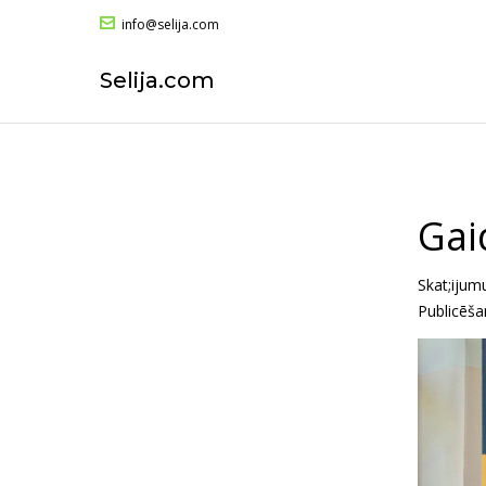
info@selija.com
Selija.com
Gai
Skat;ijum
Publicēš