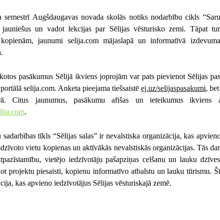
a semestrī Augšdaugavas novada skolās notiks nodarbību cikls “Sarun
t jauniešus un vadot lekcijas par Sēlijas vēsturisko zemi. Tāpat tur
s kopienām, jaunumi selija.com mājaslapā un informatīvā izdevuma
.
kotos pasākumus Sēlijā ikviens joprojām var pats pievienot Sēlijas p
portālā selija.com. Anketa pieejama tiešsaistē
ej.uz/selijaspasakumi
, bet
rā. Citus jaunumus, pasākumu afišas un ieteikumus ikviens ai
lija.com
.
sadarbības tīkls “Sēlijas salas” ir nevalstiska organizācija, kas apvien
dzīvoto vietu kopienas un aktīvākās nevalstiskās organizācijas. Tās dar
atpazīstamību, vietējo iedzīvotāju pašapziņas celšanu un lauku dzīves
ot projektu piesaisti, kopienu informatīvo atbalstu un lauku tūrismu. Šī
cija, kas apvieno iedzīvotājus Sēlijas vēsturiskajā zemē.