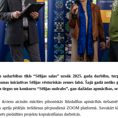
 sadarbības tīkls “Sēlijas salas” uzsāk 2025. gada darbību, turp
aunas iniciatīvas Sēlijas vēsturiskās zemes labā. Šajā gadā notiks g
 tirgus un konkurss “Sēlijas sudrabs”, gan dažādas apmācības, sem
 ikviens aicināts mācīties pilsoniskās līdzdalības apmācībās tiešsaist
n aprīļa pēdējās trešdienas pēcpusdienā ZOOM platformā. Savukārt klā
arēs piedalīties projektu koprakstīšanas darbnīcās.