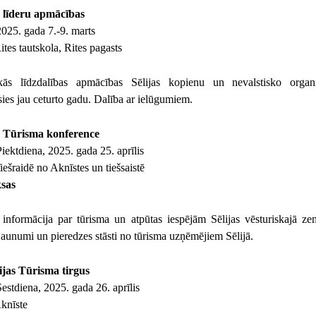
as līderu apmācības
025. gada 7.-9. marts
tes tautskola, Rites pagasts
skās līdzdalības apmācības Sēlijas kopienu un nevalstisko organi
sies jau ceturto gadu. Dalība ar ielūgumiem.
as Tūrisma konference
iektdiena, 2025. gada 25. aprīlis
ešraidē no Aknīstes un tiešsaistē
sas
informācija par tūrisma un atpūtas iespējām Sēlijas vēsturiskajā ze
jaunumi un pieredzes stāsti no tūrisma uzņēmējiem Sēlijā.
lijas Tūrisma tirgus
estdiena, 2025. gada 26. aprīlis
knīste