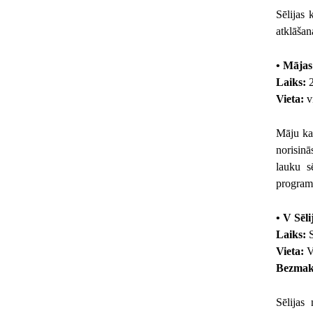
Sēlijas 
atklāšan
• Mājas 
Laiks:
2
Vieta:
vi
Māju kaf
norisinā
lauku s
progra
• V Sēl
Laiks:
S
Vieta:
V
Bezmak
Sēlijas