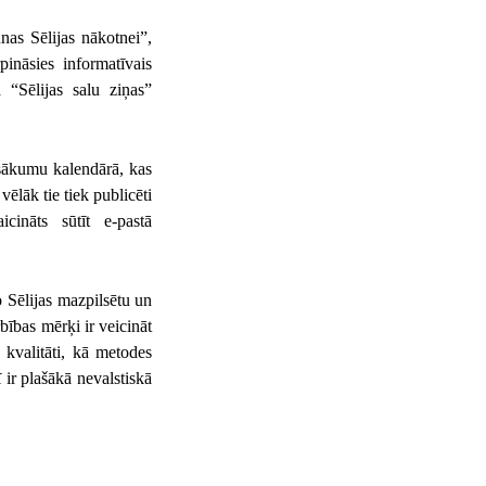
as Sēlijas nākotnei”,
pināsies informatīvais
 “Sēlijas salu ziņas”
asākumu kalendārā, kas
 vēlāk tie tiek publicēti
cināts sūtīt e-pastā
o Sēlijas mazpilsētu un
bības mērķi ir veicināt
 kvalitāti, kā metodes
 ir plašākā nevalstiskā