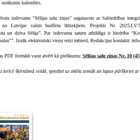
 notikumu kalendārs.
īvais izdevums “Sēlijas salu ziņas” sagatavots ar Sabiedrības integrā
u no Latvijas valsts budžeta līdzekļiem. Projekts Nr. 2025.
ota un dzīva Sēlija”. Par izdevuma saturu atbildīga ir biedrība “Kop
 salas””. Iznāk elektroniski vienu reizi mēnesī. Redakcijas kontakti: in
u PDF formātā varat atvērt kā pielikumu:
Sēlijas salu ziņas Nr. 10 (45
tu ierīcē šķirstāmā veidā, spiediet uz attēla zemāk un lapas pāršķiriet ar 