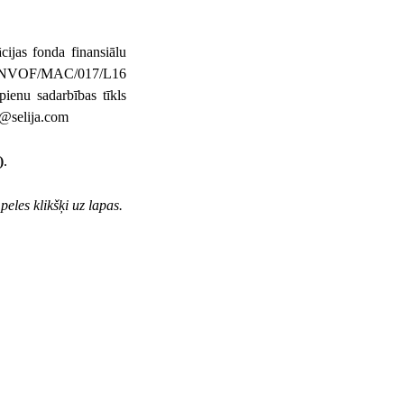
cijas fonda finansiālu
LV/NVOF/MAC/017/L16
ienu sadarbības tīkls
fo@selija.com
)
.
peles klikšķi uz lapas.