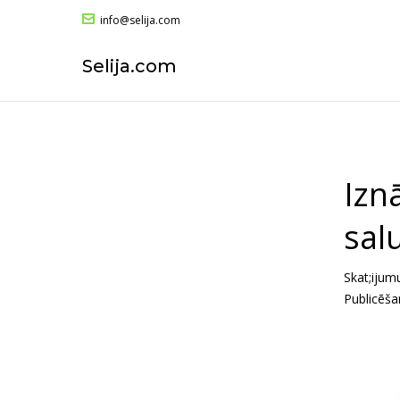
info@selija.com
Selija.com
Izn
sal
Skat;ijum
Publicēš