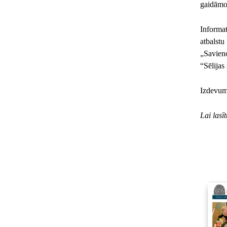
gaidāmo
Informat
atbalst
„Savien
“Sēlijas
Izdevum
Lai lasī