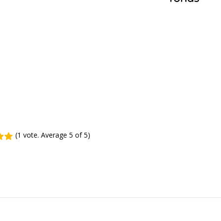
(
1 vote
. Average
5
of 5)
4
5