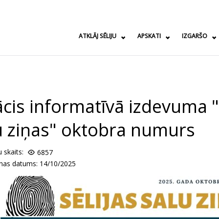
ATKLĀJ SĒLIJU
APSKATI
IZGARŠO
ācis informatīvā izdevuma "
u ziņas" oktobra numurs
u skaits:
6857
anas datums: 14/10/2025