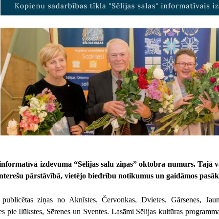
 informatīvā izdevuma “Sēlijas salu ziņas” oktobra numurs. Tajā 
 interešu pārstāvībā, vietējo biedrību notikumus un gaidāmos pasāk
 publicētas ziņas no Aknīstes, Červonkas, Dvietes, Gārsenes, Jau
es pie Ilūkstes, Sērenes un Sventes. Lasāmi Sēlijas kultūras program