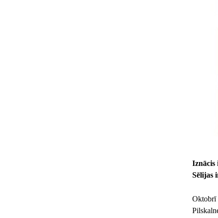
Iznācis
Sēlijas
Oktobrī
Pilskaln