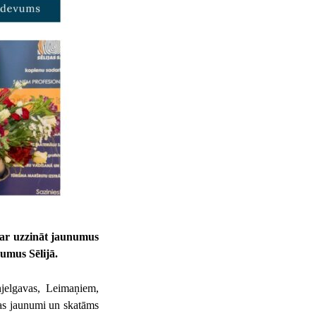
var uzzināt jaunumus
umus Sēlijā.
njelgavas, Leimaņiem,
mas jaunumi un skatāms