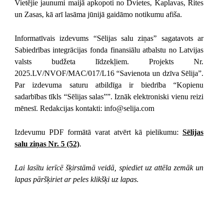
Vietējie jaunumi maijā apkopoti no Dvietes, Kaplavas, Rites
un Zasas, kā arī lasāma jūnijā gaidāmo notikumu afiša.
Informatīvais izdevums “Sēlijas salu ziņas” sagatavots ar
Sabiedrības integrācijas fonda finansiālu atbalstu no Latvijas
valsts budžeta līdzekļiem. Projekts Nr.
2025.LV/NVOF/MAC/017/L16 “Savienota un dzīva Sēlija”.
Par izdevuma saturu atbildīga ir biedrība “Kopienu
sadarbības tīkls “Sēlijas salas””. Iznāk elektroniski vienu reizi
mēnesī. Redakcijas kontakti: info@selija.com
Izdevumu PDF formātā varat atvērt kā pielikumu:
Sēlijas
salu ziņas Nr. 5 (52)
.
Lai lasītu ierīcē šķirstāmā veidā, spiediet uz attēla zemāk un
lapas pāršķiriet ar peles klikšķi uz lapas.