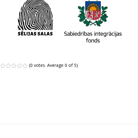
(
0 votes
. Average
0
of 5)
1
2
3
4
5