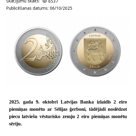
Skat;ijumu skaits:
6537
Publicēšanas datums: 06/10/2025
2025. gada 9. oktobrī Latvijas Banka izlaidīs 2 eiro
piemiņas monētu ar Sēlijas ģerboni, tādējādi noslēdzot
piecu latviešu vēsturisko zemju 2 eiro piemiņas monētu
sēriju.