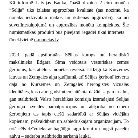
Kā informē Latvijas Banka, īpašā dizaina 2 eiro monēta
“Sēlija” tiks izlaista apgrozības kvalitātē (tas nozīmē, ka
nonāks iedzīvotāju makos un ikdienas apgrozībā), kā arī
suvenīriesaiņojumā un apgrozības monētu komplektos. Šie
numismātikas produkti būs pieejami iegādei tikai internetā –
tīmekļvietnē
e-monetas.lv
.
2023. gadā apstiprināts Sēlijas karogs un heraldiskā
mākslinieka Edgara Sima veidotais vēsturiskās zemes
ģerbonis, kas attēlots monētas reversā. Līdzīgi kā Kurzemes
lauvas un Zemgales aļņa gadījumā, arī Sēlijas ģerbonī ietverta
daļa no Kurzemes un Zemgales hercogistes vizuālās
identitātes, kas cauri gadsimtiem attēlota dažādi – gan ar alni,
gan staltbriedi. Valsts heraldikas komisija izstrādājusi Sēlijas
ģerboņa izveides pamatprincipus un atšķirībā no citiem
ģerboņiem tas tapis ciešā sadarbībā ar Sēlijas vietējām
kopienām, pašvaldībām un sabiedriskajām organizācijām. To
rotā cēls dzīvnieks ar bagātīgu ragu kroni un augsti paceltu
galvu – sudraba staltbriedis sarkanā laukā.