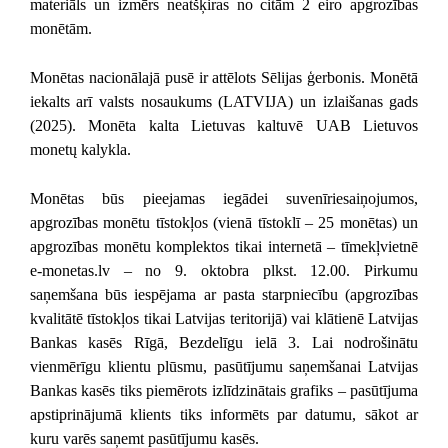
materiāls un izmērs neatšķiras no citām 2 eiro apgrozības
monētām.
Monētas nacionālajā pusē ir attēlots Sēlijas ģerbonis. Monētā
iekalts arī valsts nosaukums (LATVIJA) un izlaišanas gads
(2025). Monēta kalta Lietuvas kaltuvē UAB Lietuvos
monetų kalykla.
Monētas būs pieejamas iegādei suvenīriesaiņojumos,
apgrozības monētu tīstokļos (vienā tīstoklī – 25 monētas) un
apgrozības monētu komplektos tikai internetā – tīmekļvietnē
e-monetas.lv – no 9. oktobra plkst. 12.00. Pirkumu
saņemšana būs iespējama ar pasta starpniecību (apgrozības
kvalitātē tīstokļos tikai Latvijas teritorijā) vai klātienē Latvijas
Bankas kasēs Rīgā, Bezdelīgu ielā 3. Lai nodrošinātu
vienmērīgu klientu plūsmu, pasūtījumu saņemšanai Latvijas
Bankas kasēs tiks piemērots izlīdzinātais grafiks – pasūtījuma
apstiprinājumā klients tiks informēts par datumu, sākot ar
kuru varēs saņemt pasūtījumu kasēs.