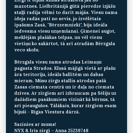
mazotnes. Lielbritānijā gūtā pieredze izjāžu
staļļi radīja vēlmi to darīt mājās. Viesu nama
ideja radās pati no sevis, jo izvēlētais
īpašums Zasā, "Bērzzemnieki", bija ideāla
iedvesma viesu uzņemšanai. Ģimenei augot,
meklējām plašākas telpas, un vēl vienu
vietiņu ko sakārtot, tā arī atradām Bērzgala
veco skolu.
Bērzgala viesu nams atrodas Leimaņu
pagasta Strados. Klusā mājīgā vietā ar plašu
āra teritoriju, ideāls ballītēm un dabas
mieram. Mūsu zirgu stallis atrodas pašā
Zasas ciemata centrā un ir daļa no ciemata
dzīves. Ar zirgiem arī izbraucam pa Sēliju uz
dažādiem pasākumiem vizināt kā bērnus, tā
arī pieaugušos. Tālākais, kurar zirgiem esam
bijuši - Rīgas Viestura dārzā.
Sazinies ar mums!
NYX & Iris zirgi – Anna 25239748