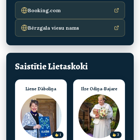
Booking.com
Bērzgala viesu nams
Saistītie Lietaskoki
Liene Dāboliņa
Ilze Odiņa-Bajare
1
3