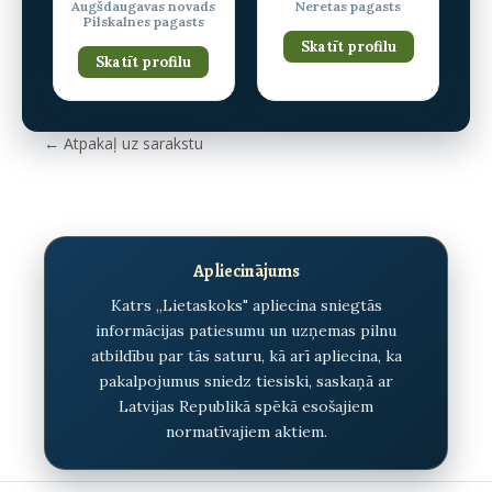
Augšdaugavas novads
Neretas pagasts
Pilskalnes pagasts
Skatīt profilu
Skatīt profilu
← Atpakaļ uz sarakstu
Apliecinājums
Katrs „Lietaskoks" apliecina sniegtās
informācijas patiesumu un uzņemas pilnu
atbildību par tās saturu, kā arī apliecina, ka
pakalpojumus sniedz tiesiski, saskaņā ar
Latvijas Republikā spēkā esošajiem
normatīvajiem aktiem.