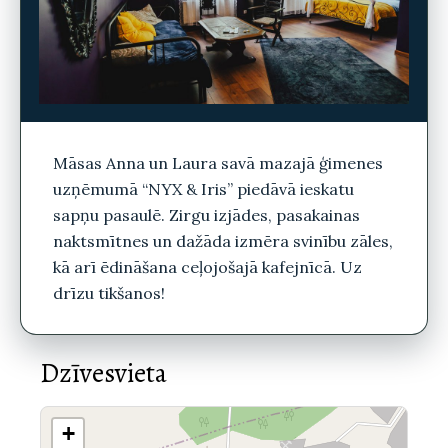
Māsas Anna un Laura savā mazajā ģimenes
uzņēmumā “NYX & Iris” piedāvā ieskatu
sapņu pasaulē. Zirgu izjādes, pasakainas
naktsmītnes un dažāda izmēra svinību zāles,
kā arī ēdināšana ceļojošajā kafejnīcā. Uz
drīzu tikšanos!
Dzīvesvieta
+