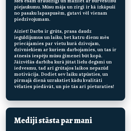
Mēs esam draudzīgi un mazliet ar burvestību
piejaukumu. Mūsu māja un zirgi ir kā izkāpuši
no pasaku lapaspusēm, gatavi vēl vienam
piedzīvojumam.
Aiziet! Darbs ir grūts, prasa daudz
ieguldījumus un laiku, bet katru dienu mēs
priecājamies par vietu kurā dzīvojam,
dzīvniekiem ar kuriem darbojamies, un tas ir
atnesis iespēju mūsu ģimenei būt kopā.
Jāizvēlās darbība kurā jūtat lielu degsmi un
iedvesmu, tad arī grūtajos laikos nepazūd
motivācija. Dodiet sev laiku atpūsties, un
pirmajā dienā uzrakstiet kādu kvalitāti
vēlaties piedāvāt, un pie tās arī pieturaties!
Mediji stāsta par mani