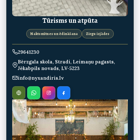
Tūrisms un atpūta
Naktsmītnes un ēdināšana
Zirgu izjādes
29641230
Bērzgala skola, Stradi, Leimaņu pagasts,
Jēkabpils novads, LV-5223
info@nyxandiris.lv