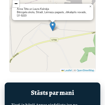
−
×
Anna Tēta un Laura Kalnāja
Bērzgala skola, Stradi, Leimaņu pagasts, Jēkabpils novads,
LV-5223
Leaflet
|
©
OpenStreetMap
Stāsts par mani
Zirgi ir bijuši Annas sirdslieta jau no