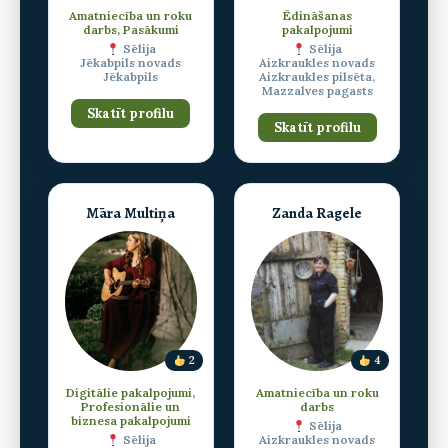
Amatniecība un roku
Ēdināšanas
darbs, Pasākumi
pakalpojumi
Sēlija
Sēlija
Jēkabpils novads
Aizkraukles novads
Jēkabpils
Aizkraukles pilsēta,
Mazzalves pagasts
Skatīt profilu
Skatīt profilu
Māra Multiņa
Zanda Ragele
2
4
Digitālie pakalpojumi,
Amatniecība un roku
Profesionālie un
darbs
biznesa pakalpojumi
Sēlija
Sēlija
Aizkraukles novads