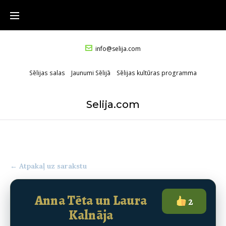
Skip
to
content
info@selija.com
Sēlijas salas
Jaunumi Sēlijā
Sēlijas kultūras programma
Selija.com
← Atpakaļ uz sarakstu
Anna Tēta un Laura
2
Kalnāja