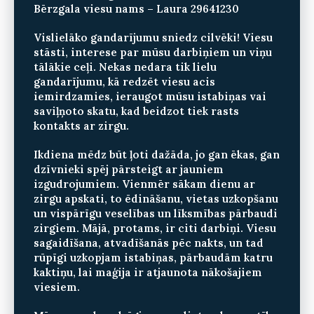
Bērzgala viesu nams – Laura 29641230
Vislielāko gandarījumu sniedz cilvēki! Viesu
stāsti, interese par mūsu darbiņiem un viņu
tālākie ceļi. Nekas nedara tik lielu
gandarījumu, kā redzēt viesu acis
iemirdzamies, ieraugot mūsu istabiņas vai
saviļņoto skatu, kad beidzot tiek rasts
kontakts ar zirgu.
Ikdiena mēdz būt ļoti dažāda, jo gan ēkas, gan
dzīvnieki spēj pārsteigt ar jauniem
izgudrojumiem. Vienmēr sākam dienu ar
zirgu apskati, to ēdināšanu, vietas uzkopšanu
un vispārīgu veselības un līksmības pārbaudi
zirgiem. Mājā, protams, ir citi darbiņi. Viesu
sagaidīšana, atvadīšanās pēc nakts, un tad
rūpīgi uzkopjam istabiņas, pārbaudām katru
kaktiņu, lai maģija ir atjaunota nākošajiem
viesiem.