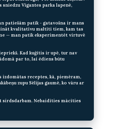
s sniedzu Vīgantes parka lapenē,
an patiešām patīk - gatavošna ir mans
ināt kvalitatīvu maltīti tiem, kam tas
usme — man patīk eksperimentēt virtuvē
epriekš. Kad kuģītis ir upē, tur nav
Jādomā par to, lai ēdiens būtu
as izdomātas receptes, kā, piemēram,
skābeņu zupu Sēlijas gaumē, ko vāru ar
ābūt sirdsdarbam. Nebaidīties mācīties