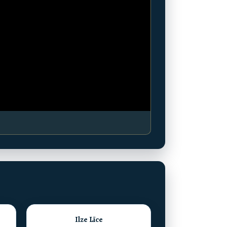
Ilze Līce