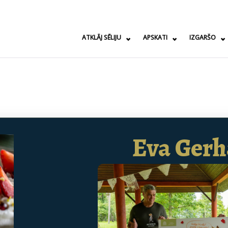
ATKLĀJ SĒLIJU
APSKATI
IZGARŠO
Eva Gerh