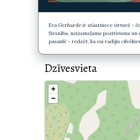
Eva Gerharde ir stāstniece virtuvē - ē
Sirsnība, neizsmeļams pozitīvisms un m
pasaulē - redzēt, ka esi radījis cilvēki
Dzīvesvieta
+
−