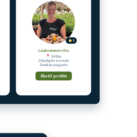
1
Lauksaimniecība
Sēlija
Jēkabpils novads
Saukas pagasts
Skatīt profilu