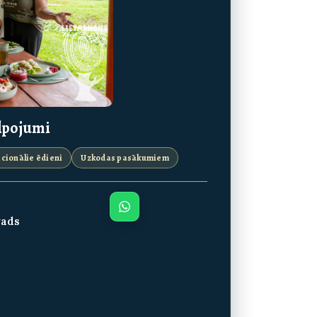
lpojumi
icionālie ēdieni
Uzkodas pasākumiem
vads