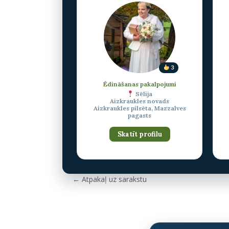
3
Ēdināšanas pakalpojumi
Sēlija
Aizkraukles novads
Aizkraukles pilsēta, Mazzalves
pagasts
Skatīt profilu
← Atpakaļ uz sarakstu