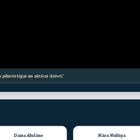
lnvērtīgai un aktīvai dzīvei."
Daina Alužāne
Māra Multiņa