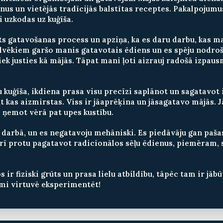
nus un vietējās tradīcijās balstītas receptes. Pakalpojumu
 uzkodas uz kuģīša.
s gatavošanas process un apziņa, ka es daru darbu, kas m
cilvēkiem garšo manis gatavotais ēdiens un es spēju nodroš
iek justies kā mājās. Tāpat mani ļoti aizrauj radošā izpa
 kuģīša, ikdiena prasa visu precīzi saplānot un sagatavot i
aut kas aizmirstas. Viss ir jāaprēķina un jāsagatavo mājās. 
t, ņemot vērā pat upes kustību.
a darbā, un es negatavoju mehāniski. Es piedāvāju gan paš
arī protu pagatavot radicionālos sēļu ēdienus, piemēram, 
bs ir fiziski grūts un prasa lielu atbildību, tāpēc tam ir j
mi virtuvē eksperimentēt!