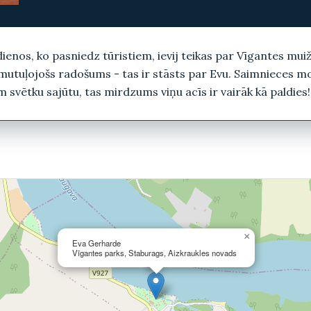
dienos, ko pasniedz tūristiem, ievij teikas par Vīgantes mui
utuļojošs radošums - tas ir stāsts par Evu. Saimnieces moto
em svētku sajūtu, tas mirdzums viņu acīs ir vairāk kā paldies!
×
Eva Gerharde
Vīgantes parks, Staburags, Aizkraukles novads