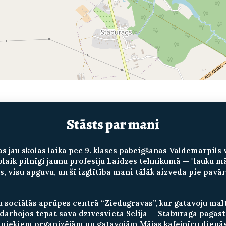
Stāsts par mani
kās jau skolas laikā pēc 9. klases pabeigšanas Valdemārpi
olaik pilnīgi jaunu profesiju Laidzes tehnikumā — "lauku 
os, visu apguvu, un šī izglītība mani tālāk aizveda pie pavā
ru sociālās aprūpes centrā “Ziedugravas”, kur gatavoju ma
s darbojos tepat savā dzīvesvietā Sēlijā — Staburaga paga
niekiem organizējām un gatavojām Mājas kafejnīcu dienās 