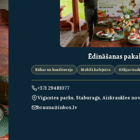
Ēdināšanas paka
Kūkas un konditoreja
Mobilā kafejnīca
Sēlijas trad
+371 29481077
Vīgantes parks, Staburags, Aizkraukles no
brauna@inbox.lv