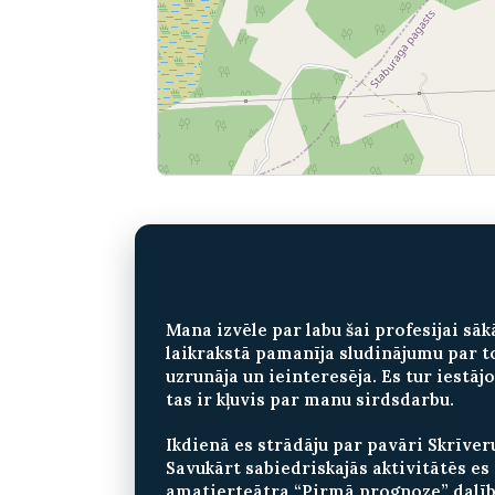
Mana izvēle par labu šai profesijai sā
laikrakstā pamanīja sludinājumu par t
uzrunāja un ieinteresēja. Es tur iestāj
tas ir kļuvis par manu sirdsdarbu.
Ikdienā es strādāju par pavāri Skrīve
Savukārt sabiedriskajās aktivitātēs e
amatierteātra “Pirmā prognoze” dalīb