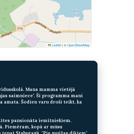
Leaflet
|
©
OpenStreetMap
ls vidusskolā. Mana mamma vietējā
mājas saimniece". Šī programma mani
ra amata. Šodien varu droši teikt, ka
ltītes pansionāta iemītniekiem.
stā. Piemēram, kopā ar mūsu
tepat Staburagā, "Pie muižas dīķiem".