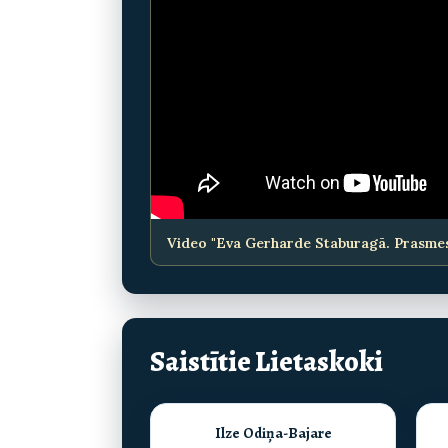
Video "Eva Gerharde Staburagā. Prasmes pi
Saistītie Lietaskoki
Ilze Odiņa-Bajare