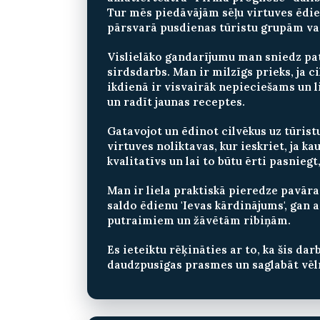
Tur mēs piedāvājām sēļu virtuves ēdie
pārsvarā pusdienas tūristu grupām vai
Vislielāko gandarījumu man sniedz pat
sirdsdarbs. Man ir milzīgs prieks, ja 
ikdienā ir visvairāk nepieciešams un l
un radīt jaunas receptes.
Gatavojot un ēdinot cilvēkus uz tūristu
virtuves noliktavas, kur ieskriet, ja k
kvalitatīvs un lai to būtu ērti pasnieg
Man ir liela praktiskā pieredze pavār
saldo ēdienu 'Ievas kārdinājums', gan 
putraimiem un žāvētām ribiņām.
Es ieteiktu rēķināties ar to, ka šis dar
daudzpusīgas prasmes un saglabāt vēl