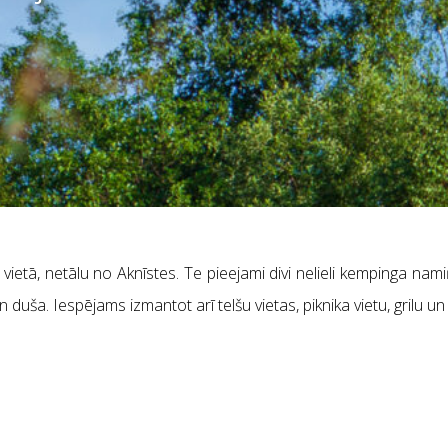
ietā, netālu no Aknīstes. Te pieejami divi nelieli kempinga nami
n duša. Iespējams izmantot arī telšu vietas, piknika vietu, grilu un