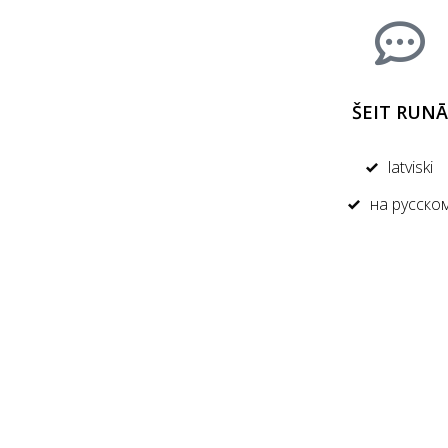
ŠEIT RUNĀ
latviski
на русско