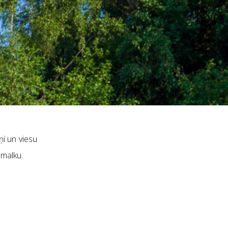
ņi un viesu
 malku.