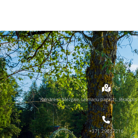
“Kalnāres”, Mežgale, Leimaņu pagasts, Jēkabpil
+371 29657216