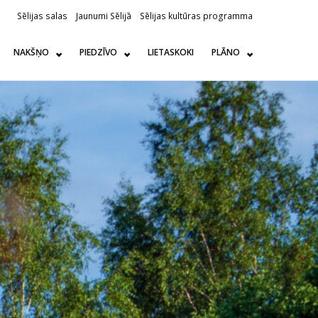
Sēlijas salas
Jaunumi Sēlijā
Sēlijas kultūras programma
NAKŠŅO
PIEDZĪVO
LIETASKOKI
PLĀNO