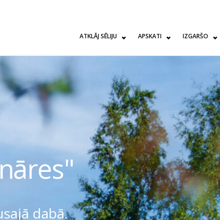
ATKLĀJ SĒLIJU
APSKATI
IZGARŠO
nāres"
lusajā dabā.