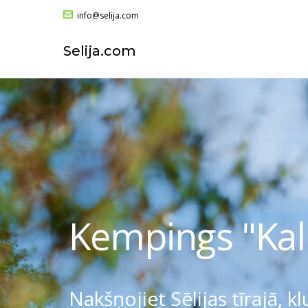
info@selija.com
Selija.com
Kempings "Kal
Nakšņojiet Sēlijas tīrajā, k