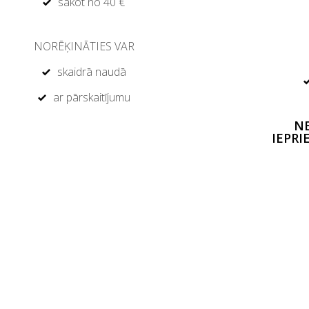
sākot no 40 €
NORĒĶINĀTIES VAR
skaidrā naudā
ar pārskaitījumu
NE
IEPRI