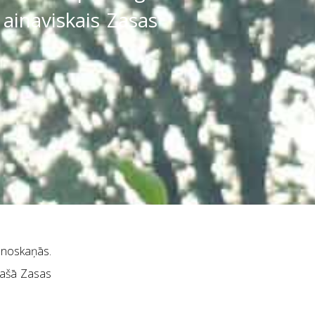
ainaviskais Zasas
s noskaņās.
pašā Zasas