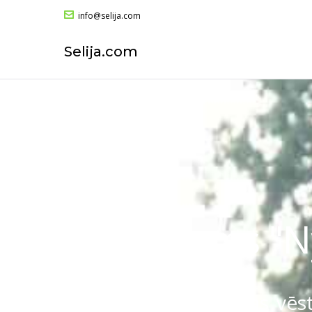
info@selija.com
Selija.com
Viesu nams "N
Skaistas guļamistabas vēs