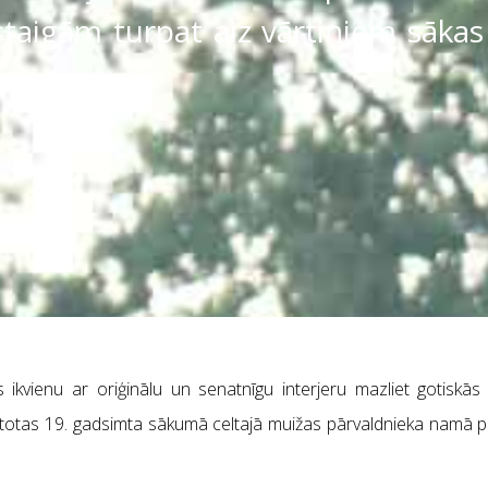
taigām turpat aiz vārtiņiem sākas 
s ikvienu ar oriģinālu un senatnīgu interjeru mazliet gotiskā
rtotas 19. gadsimta sākumā celtajā muižas pārvaldnieka namā 