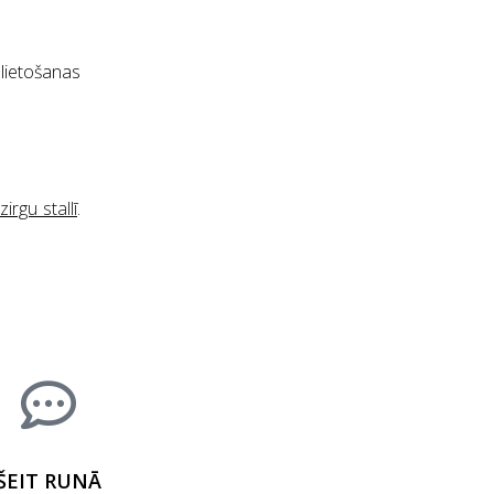
lietošanas
irgu stallī
.
ŠEIT RUNĀ