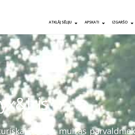
ATKLĀJ SĒLIJU
APSKATI
IZGARŠO
yx&Iris"
turiskajā Zasas muižas pārvaldnie