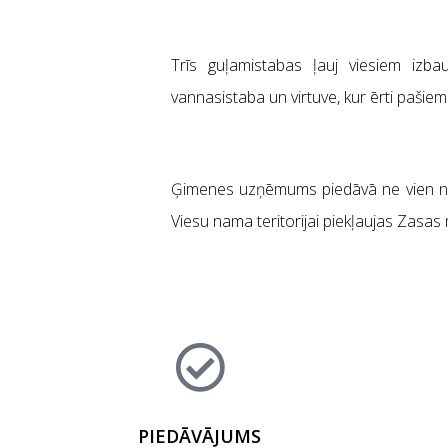
Trīs guļamistabas ļauj viesiem izba
vannasistaba un virtuve, kur ērti pašie
Ģimenes uzņēmums piedāvā ne vien nak
Viesu nama teritorijai piekļaujas Zasas m
PIEDĀVĀJUMS