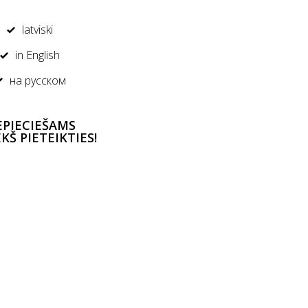
latviski
in English
на русском
PIECIEŠAMS
EKŠ PIETEIKTIES!