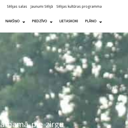
Sēlijas salas
Jaunumi Sēlijā
Sēlijas kultūras programma
NAKŠŅO
PIEDZĪVO
LIETASKOKI
PLĀNO
ka namā pie zirgu