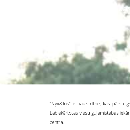
staļļiem. Romantiskām pas
parks.
“Nyx&Iris” ir naktsmītne, kas pārsteig
Labiekārtotas viesu guļamistabas iekā
centrā.