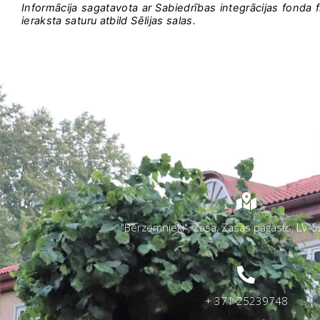
Informācija sagatavota ar Sabiedrības integrācijas fonda fi
ieraksta saturu atbild Sēlijas salas.
"Bērzemnieki", Zasa, Zasas pagasts, LV-52
+ 371 25239748