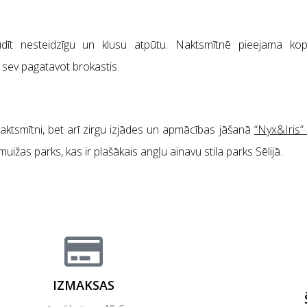
udīt nesteidzīgu un klusu atpūtu. Naktsmītnē pieejama kop
m sev pagatavot brokastis.
tsmītni, bet arī zirgu izjādes un apmācības jāšanā
“Nyx&Iris” z
uižas parks, kas ir plašākais angļu ainavu stila parks Sēlijā.
IZMAKSAS