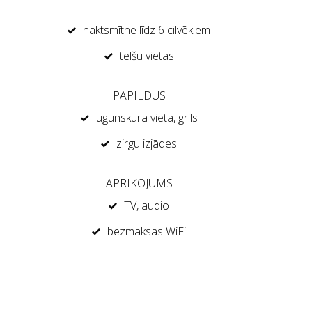
naktsmītne līdz 6 cilvēkiem
telšu vietas
PAPILDUS
ugunskura vieta, grils
zirgu izjādes
APRĪKOJUMS
TV, audio
bezmaksas WiFi