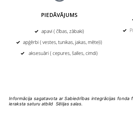
PIEDĀVĀJUMS
P
apavi ( čības, zābaki)
apģērbi ( vestes, tunikas, jakas, mēteļi)
aksesuāri ( cepures, šalles, cimdi)
Informācija sagatavota ar Sabiedrības integrācijas fonda fi
ieraksta saturu atbild Sēlijas salas.