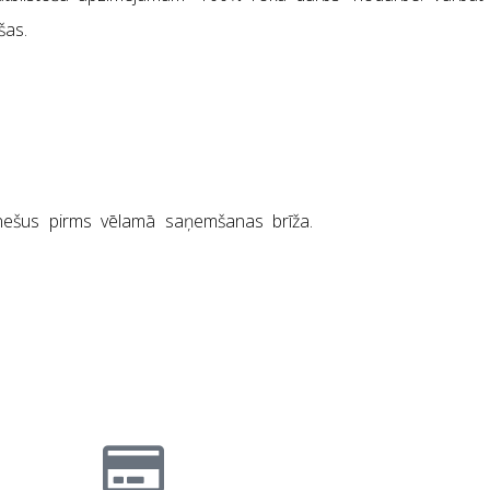
šas.
Poriete d
nešus pirms vēlamā saņemšanas brīža.
zīvo
 iedvesmo radīt skaistas un praktiskas lietas no dabīgiem ma
rā” produkciju.