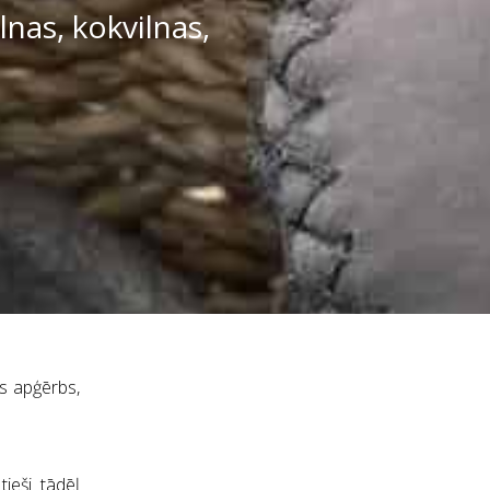
lnas, kokvilnas,
ts apģērbs,
ieši tādēļ