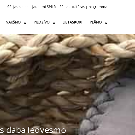
Sēlijas salas
Jaunumi Sēlijā
Sēlijas kultūras programma
NAKŠŅO
PIEDZĪVO
LIETASKOKI
PLĀNO
jas daba iedvesmo