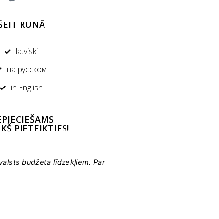
ŠEIT RUNĀ
latviski
на русском
in English
PIECIEŠAMS
EKŠ PIETEIKTIES!
 valsts budžeta līdzekļiem. Par