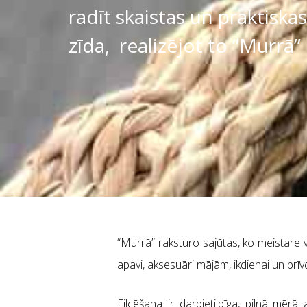
radīt skaistas un praktiska
zīda, realizējot to “Murrā”
“Murrā” raksturo sajūtas, ko meistare vē
apavi, aksesuāri mājām, ikdienai un brīv
Filcēšana ir darbietilpīga, pilnā mēr