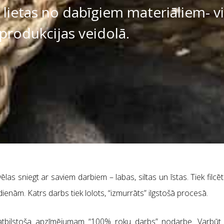
s lietas no dabīgiem materiāliem- vi
 produkcijas veidolā.
las sniegt ar saviem darbiem – labas, siltas un īstas. Tiek filcē
dienām. Katrs darbs tiek lolots, “izmurrāts” ilgstošā procesā.
ā atbilstoša apzīmējumam “100% roku darbs” nodarbe. Varbūt t