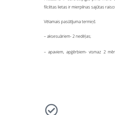
filcētas lietas ir mierpilnas sajūtas raiso
Vēlamais pasūtījuma termiņš:
– aksesuāriem- 2 nedēļas;
– apaviem, apģērbiem- vismaz 2 mē
Leimaņu pagastā. Skaistā Sēlijas daba
vilnas, kokvilnas, zīda, veidojot “Mur