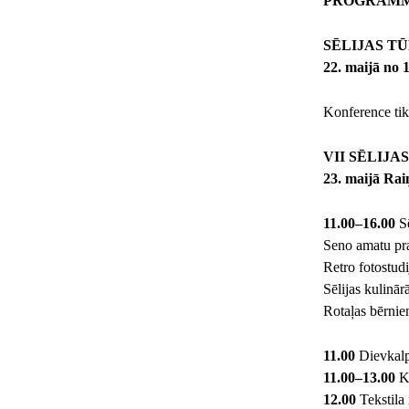
PROGRAMM
SĒLIJAS T
22. maijā no 1
Konference tik
VII SĒLIJA
23. maijā Rai
11.00–16.00
S
Seno amatu pra
Retro fotostudi
Sēlijas kulinā
Rotaļas bērnie
11.00
Dievkalp
11.00–13.00
Ko
12.00
Tekstila 