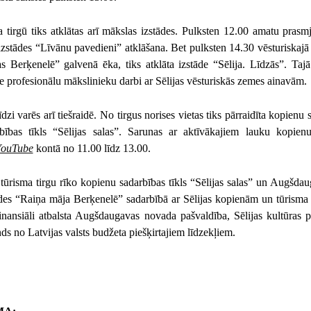
a tirgū tiks atklātas arī mākslas izstādes. Pulksten 12.00 amatu prasm
 izstādes “Līvānu pavedieni” atklāšana. Bet pulksten 14.30 vēsturiskaj
s Berķenelē” galvenā ēka, tiks atklāta izstāde “Sēlija. Līdzās”. Taj
e profesionālu mākslinieku darbi ar Sēlijas vēsturiskās zemes ainavām.
dzi varēs arī tiešraidē. No tirgus norises vietas tiks pārraidīta kopienu
bības tīkls “Sēlijas salas”. Sarunas ar aktīvākajiem lauku kopien
YouTube
kontā no 11.00 līdz 13.00.
s tūrisma tirgu rīko kopienu sadarbības tīkls “Sēlijas salas” un Augšd
des “Raiņa māja Berķenelē” sadarbībā ar Sēlijas kopienām un tūrisma
finansiāli atbalsta Augšdaugavas novada pašvaldība, Sēlijas kultūra
nds no Latvijas valsts budžeta piešķirtajiem līdzekļiem.