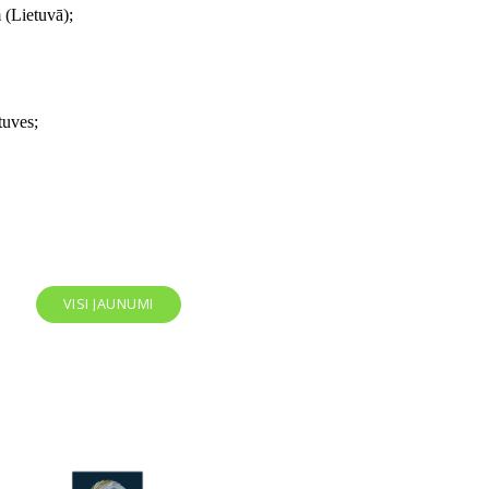
 (Lietuvā);
tuves;
VISI JAUNUMI