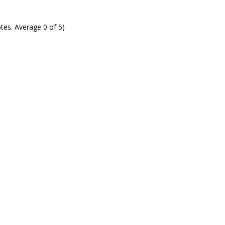
otes
. Average
0
of 5)