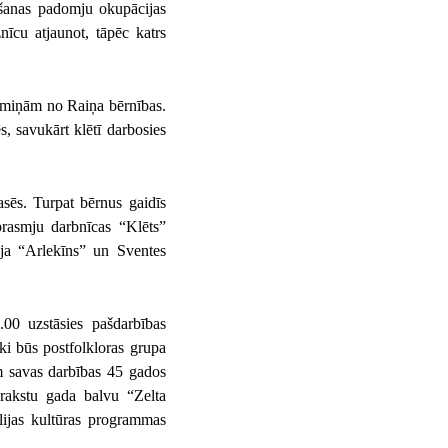
šanas padomju okupācijas
nīcu atjaunot, tāpēc katrs
 atmiņām no Raiņa bērnības.
, savukārt klētī darbosies
asēs. Turpat bērnus gaidīs
prasmju darbnīcas “Klēts”
ija “Arlekīns” un Sventes
00 uzstāsies pašdarbības
ki būs postfolkloras grupa
ām savas darbības 45 gados
rakstu gada balvu “Zelta
lijas kultūras programmas