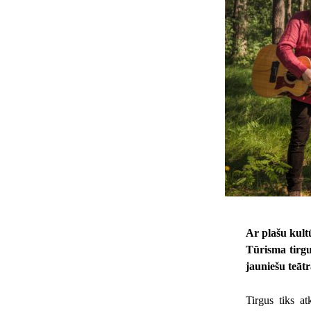
Ar plašu kult
Tūrisma tirgu
jauniešu teātr
Tirgus tiks a