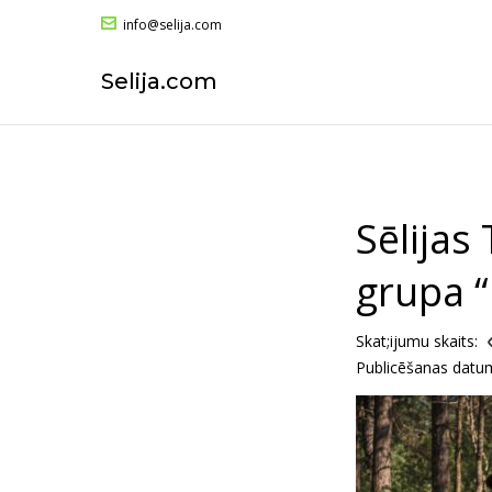
info@selija.com
Selija.com
Sēlijas
grupa “I
Skat;ijumu skaits:
Publicēšanas datu