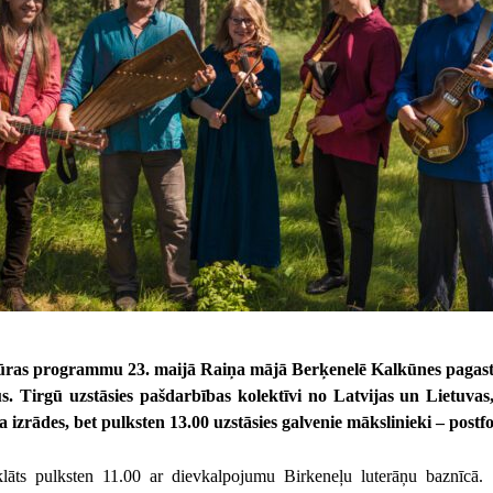
ūras programmu 23. maijā Raiņa mājā Berķenelē Kalkūnes pagastā 
s. Tirgū uzstāsies pašdarbības kolektīvi no Latvijas un Lietuvas,
a izrādes, bet pulksten 13.00 uzstāsies galvenie mākslinieki – postf
tklāts pulksten 11.00 ar dievkalpojumu Birkeneļu luterāņu baznīcā