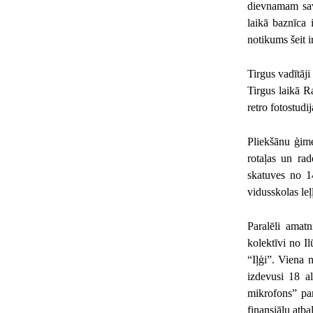
dievnamam sav
laikā baznīca 
notikums šeit i
Tirgus vadītāji
Tirgus laikā R
retro fotostudi
Pliekšānu ģime
rotaļas un ra
skatuves no 14
vidusskolas leļļ
Paralēli amat
kolektīvi no I
“Iļģi”. Viena 
izdevusi 18 a
mikrofons” par
finansiālu atba