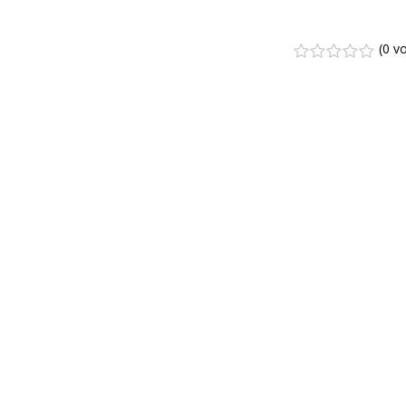
(
0 v
1
2
3
4
5