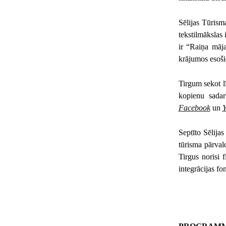
Sēlijas Tūrism
tekstilmākslas
ir “Raiņa māja
krājumos esoši
Tirgum sekot lī
kopienu sadar
Facebook
un
Septīto Sēlija
tūrisma pārval
Tirgus norisi 
integrācijas fo