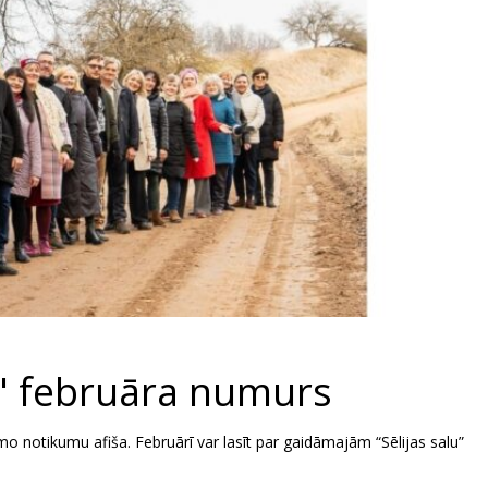
as" februāra numurs
mo notikumu afiša. Februārī var lasīt par gaidāmajām “Sēlijas salu”