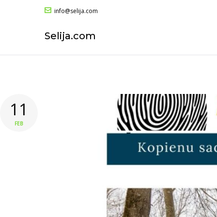
info@selija.com
Selija.com
11
FEB