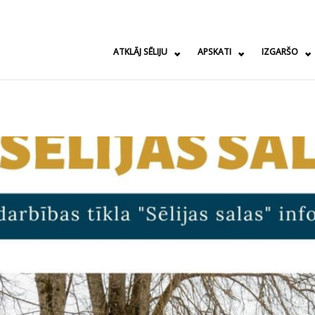
ATKLĀJ SĒLIJU
APSKATI
IZGARŠO