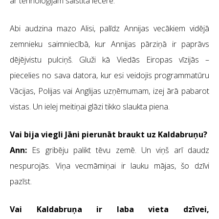
ar tehnoloģijām saistīta iecere.
Abi audzina mazo Alisi, palīdz Annijas vecākiem vidējā
zemnieku saimniecībā, kur Annijas pārziņā ir paprāvs
dējējvistu pulciņš. Gluži kā Viedās Eiropas vīzijās –
piecelies no sava datora, kur esi veidojis programmatūru
Vācijas, Polijas vai Anglijas uzņēmumam, izej ārā pabarot
vistas. Un ielej meitiņai glāzi tikko slaukta piena.
Vai bija viegli Jāni pierunāt braukt uz Kaldabruņu?
Ann:
Es gribēju palikt tēvu zemē. Un viņš arī daudz
nespurojās. Viņa vecmāmiņai ir lauku mājas, šo dzīvi
pazīst.
Vai Kaldabruņa ir laba vieta dzīvei,