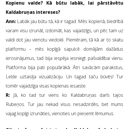
Kopienu valde? Kā būtu labāk, lai pārstāvētu
Kaldabruņas intereses?
Ann:
Labāk jau būtu tā, kā ir tagad. Mēs kopienā, biedrībā
varam visu izrunāt, izdomāt, kas vajadzīgs, un pēc tam uz
valdi dot jau vienotu viedokli. Piemēram, tā kā ar to skatu
platformu – mēs kopīgā sapulcē domājām dažādus
ierosinājumus, tad bija iespēja iesniegt pašvaldībai vienu.
Platforma bija pati populārākā. Ātri savācām parakstus,
Lelde uztaisīja vizualizāciju. Un tagad taču būvēs! Tur
tomēr vajadzīga visas kopienas iesaiste.
R:
Jā, ko tad tur viens ko Kaldabruņas darīs tajos
Rubeņos. Tur jau nekad visus nesadzirdēs, bet mums
vajag kopīgi izrunāties, vienoties un pieņemt lēmumus.