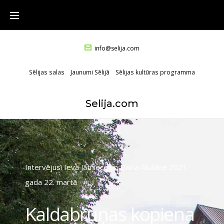
info@selija.com
Sēlijas salas
Jaunumi Sēlijā
Sēlijas kultūras programma
Selija.com
Intervējusi Ieva Jātniece un Daina Alužāne 2021. 
gada 22. martā
Kaldabruņas kopiena