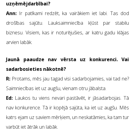
uzņēmējdarbībai?
Ann:
Ir patīkami redzēt, ka vairākiem iet labi. Tas dod
drošības sajūtu. Lauksaimniecība kļūst par stabilu
biznesu. Visiem, kas ir noturējušies, ar katru gadu klājas
arvien labāk.
Jaunā paaudze nav vērsta uz konkurenci. Vai
sadarbosieties nākotnē?
R:
Protams, mēs jau tagad visi sadarbojamies, vai tad ne?
Saimniecības iet uz augšu, vienam otru jābalsta.
Ed:
Laukos tu viens nevari pastāvēt, ir jāsadarbojas. Tā
nav konkurence. Tā ir kopējā sajūta, ka iet uz augšu. Mēs
katrs ejam uz saviem mērķiem, un neskatāmies, ka tam tur
varbūt iet ātrāk un labāk.