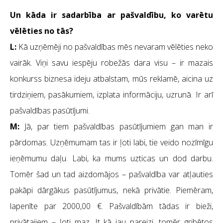
Un kāda ir sadarbība ar pašvaldību, ko varētu
vēlēties no tās?
L:
Kā uzņēmēji no pašvaldības mēs nevaram vēlēties neko
vairāk. Viņi savu iespēju robežās dara visu – ir mazais
konkurss biznesa ideju atbalstam, mūs reklamē, aicina uz
tirdziņiem, pasākumiem, izplata informāciju, uzrunā. Ir arī
pašvaldības pasūtījumi.
M:
Jā, par tiem pašvaldības pasūtījumiem gan man ir
pārdomas. Uzņēmumam tas ir ļoti labi, tie veido nozīmīgu
ieņēmumu daļu. Labi, ka mums uzticas un dod darbu.
Tomēr šad un tad aizdomājos – pašvaldība var atļauties
pakāpi dārgākus pasūtījumus, nekā privātie. Piemēram,
lapenīte par 2000,00 €. Pašvaldībām tādas ir bieži,
privātajiem – ļoti maz. It kā jau pareizi, tomēr gribētos