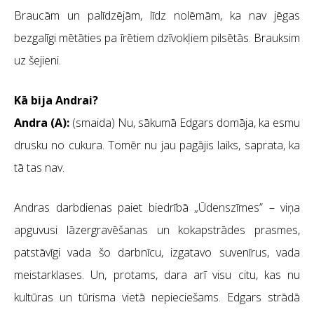
Braucām un palīdzējām, līdz nolēmām, ka nav jēgas
bezgalīgi mētāties pa īrētiem dzīvokļiem pilsētās. Brauksim
uz šejieni.
Kā bija Andrai?
Andra (A):
(smaida) Nu, sākumā Edgars domāja, ka esmu
drusku no cukura. Tomēr nu jau pagājis laiks, saprata, ka
tā tas nav.
Andras darbdienas paiet biedrībā „Ūdenszīmes” – viņa
apguvusi lāzergravēšanas un kokapstrādes prasmes,
patstāvīgi vada šo darbnīcu, izgatavo suvenīrus, vada
meistarklases. Un, protams, dara arī visu citu, kas nu
kultūras un tūrisma vietā nepieciešams. Edgars strādā