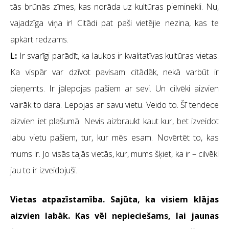
tās brūnās zīmes, kas norāda uz kultūras pieminekli. Nu,
vajadzīga viņa ir! Citādi pat paši vietējie nezina, kas te
apkārt redzams.
L:
Ir svarīgi parādīt, ka laukos ir kvalitatīvas kultūras vietas.
Ka vispār var dzīvot pavisam citādāk, nekā varbūt ir
pieņemts. Ir jālepojas pašiem ar sevi. Un cilvēki aizvien
vairāk to dara. Lepojas ar savu vietu. Veido to. Šī tendece
aizvien iet plašumā. Nevis aizbraukt kaut kur, bet izveidot
labu vietu pašiem, tur, kur mēs esam. Novērtēt to, kas
mums ir. Jo visās tajās vietās, kur, mums šķiet, ka ir – cilvēki
jau to ir izveidojuši.
Vietas atpazīstamība. Sajūta, ka visiem klājas
aizvien labāk. Kas vēl nepieciešams, lai jaunas