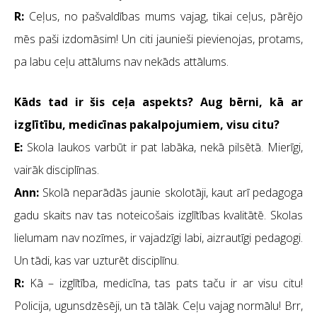
R:
Ceļus, no pašvaldības mums vajag, tikai ceļus, pārējo
mēs paši izdomāsim! Un citi jaunieši pievienojas, protams,
pa labu ceļu attālums nav nekāds attālums.
Kāds tad ir šis ceļa aspekts? Aug bērni, kā ar
izglītību, medicīnas pakalpojumiem, visu citu?
E:
Skola laukos varbūt ir pat labāka, nekā pilsētā. Mierīgi,
vairāk disciplīnas.
Ann:
Skolā neparādās jaunie skolotāji, kaut arī pedagoga
gadu skaits nav tas noteicošais izglītības kvalitātē. Skolas
lielumam nav nozīmes, ir vajadzīgi labi, aizrautīgi pedagogi.
Un tādi, kas var uzturēt disciplīnu.
R:
Kā – izglītība, medicīna, tas pats taču ir ar visu citu!
Policija, ugunsdzēsēji, un tā tālāk. Ceļu vajag normālu! Brr,