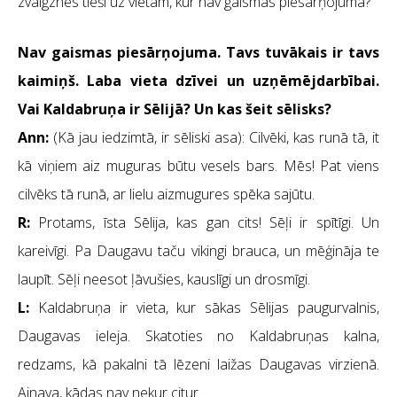
zvaigznes tieši uz vietām, kur nav gaismas piesārņojuma?
Nav gaismas piesārņojuma. Tavs tuvākais ir tavs
kaimiņš. Laba vieta dzīvei un uzņēmējdarbībai.
Vai Kaldabruņa ir Sēlijā? Un kas šeit sēlisks?
Ann:
(Kā jau iedzimtā, ir sēliski asa): Cilvēki, kas runā tā, it
kā viņiem aiz muguras būtu vesels bars. Mēs! Pat viens
cilvēks tā runā, ar lielu aizmugures spēka sajūtu.
R:
Protams, īsta Sēlija, kas gan cits! Sēļi ir spītīgi. Un
kareivīgi. Pa Daugavu taču vikingi brauca, un mēģināja te
laupīt. Sēļi neesot ļāvušies, kauslīgi un drosmīgi.
L:
Kaldabruņa ir vieta, kur sākas Sēlijas paugurvalnis,
Daugavas ieleja. Skatoties no Kaldabruņas kalna,
redzams, kā pakalni tā lēzeni laižas Daugavas virzienā.
Ainava, kādas nav nekur citur.