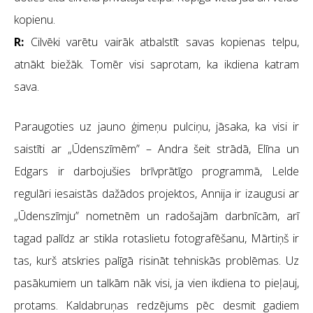
kopienu.
R:
Cilvēki varētu vairāk atbalstīt savas kopienas telpu,
atnākt biežāk. Tomēr visi saprotam, ka ikdiena katram
sava.
Paraugoties uz jauno ģimeņu pulciņu, jāsaka, ka visi ir
saistīti ar „Ūdenszīmēm” – Andra šeit strādā, Elīna un
Edgars ir darbojušies brīvprātīgo programmā, Lelde
regulāri iesaistās dažādos projektos, Annija ir izaugusi ar
„Ūdenszīmju” nometnēm un radošajām darbnīcām, arī
tagad palīdz ar stikla rotaslietu fotografēšanu, Mārtiņš ir
tas, kurš atskries palīgā risināt tehniskās problēmas. Uz
pasākumiem un talkām nāk visi, ja vien ikdiena to pieļauj,
protams. Kaldabruņas redzējums pēc desmit gadiem