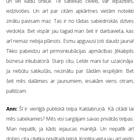
un vēl kādu onkuli. Te satiekas cilvēki, var iepazīties,
iedzīvoties. Un arī par citām apkārtnes vietām noteikti
zinātu pavisam maz. Tas ir no tādas sabiedriskās dzīves
viedokļa. Bet vispār jau tagad man šeit ir darbavieta, kas
arī nemaz nebija plānots. Esmu apguvusi ļoti daudz jauna!
Tikko pabeidzu arī pirmsinkubācijas apmācības Jēkabpils
biznesa inkubatorā. Starp citu, Lelde mani tur uzaicināja.
Ja nebūtu satikušās, nezinātu par šādām iespējām. Bet
šeit mēs dalāmies ar jaunumiem, iesakām viens otram,
palīdzam.
Ann:
Šī ir vienīgā publiskā telpa Kaldabruņā. Kā citādi lai
mēs satiekamies? Mēs visi sargājam savas privātās telpas.
Man nepatīk, ja kāds iejaucas manējā. Un nepatīk arī
doties cita cilvēka privātajā telpā. Kopīga vieta jau arī veido