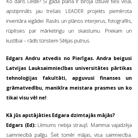
Ko darīs Lelde? Šī gada plānā ir biroja izbūve tieši viņai,
apstiprināts jau trešais LEADER projekts piemērota
inventāra iegādei. Rasēs un plānos interjerus, fotografēs,
rūpēsies par mārketingu un skaistumu. Priekam un
kustībai – rādīs tūristiem Sēlijas putnus.
Edgars Andru atvedis no Pierīgas. Andra beigusi
Latvijas Lauksaimniecības universitātes pārtikas
tehnoloģijas fakultāti, apguvusi finanses un
grāmatvedību, manikīra meistara prasmes un ko
tikai visu vēl ne!
Kā jūs apstājāties Edgara dzimtajās mājās?
Edgars (Ed):
Lēmums nebija straujš. Mammai vajadzēja
saimniecībā palīgu. Šeit tomēr mājas, visa saimniecība.