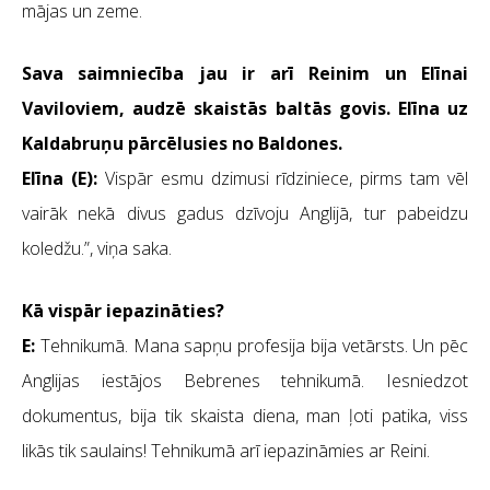
mājas un zeme.
Sava saimniecība jau ir arī Reinim un Elīnai
Vaviloviem, audzē skaistās baltās govis. Elīna uz
Kaldabruņu pārcēlusies no Baldones.
Elīna (E):
Vispār esmu dzimusi rīdziniece, pirms tam vēl
vairāk nekā divus gadus dzīvoju Anglijā, tur pabeidzu
koledžu.”, viņa saka.
Kā vispār iepazināties?
E:
Tehnikumā. Mana sapņu profesija bija vetārsts. Un pēc
Anglijas iestājos Bebrenes tehnikumā. Iesniedzot
dokumentus, bija tik skaista diena, man ļoti patika, viss
likās tik saulains! Tehnikumā arī iepazināmies ar Reini.