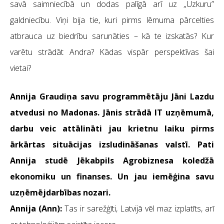
savā saimniecībā un dodas palīgā arī uz „Uzkuru”
galdniecību. Viņi bija tie, kuri pirms lēmuma pārcelties
atbrauca uz biedrību sarunāties – kā te izskatās? Kur
varētu strādāt Andra? Kādas vispār perspektīvas šai
vietai?
Annija Graudiņa savu programmētāju Jāni Lazdu
atvedusi no Madonas. Jānis strādā IT uzņēmumā,
darbu veic attālināti jau krietnu laiku pirms
ārkārtas situācijas izsludināšanas valstī. Pati
Annija studē Jēkabpils Agrobiznesa koledžā
ekonomiku un finanses. Un jau iemēģina savu
uzņēmējdarbības nozari.
Annija (Ann):
Tas ir sarežģīti, Latvijā vēl maz izplatīts, arī