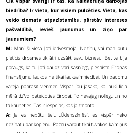
Cik vispār svarīgi ir tas, ka Kaldabruņā darbojas
biedrība? Ir vieta, kur visiem pulcēties. Vieta, kas
veido ciemata atpazīstamību, pārstāv intereses
pašvaldībā, ievieš jaunumus un ziņo par
jaunumiem?
M:
Mani šī vieta ļoti iedvesmoja. Nezinu, vai man būtu
pieticis drosmes tik ātri uzsākt savu biznesu. Bet te bija
paraugs, ka tu ļoti daudz vari sasniegt, piesaistīt Eiropas
finansējumu laukos ne tikai lauksaimniecībai. Un padomu
varēja paprasīt vienmēr. Vispār jau jāsaka, ka lauki lielā
mērā dzīvo, pateicoties Eiropai. To nevajag noliegt, un no
tā kaunēties. Tās ir iespējas, kas jāizmanto.
A:
Ja es nebūtu šeit, „Ūdenszīmēs”, es vispār neko
nezinātu par kopienu! Pazītu varbūt tikai tuvākos kaimiņus