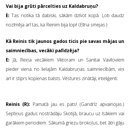
Vai bija grūti pārcelties uz Kaldabruņu?
E:
Tas notika tā dabiski, sākām dzīvot kopā. Ļoti daudz
nozīmēja arī tas, ka Reinim bija lopi! (Elīna smejas.)
Kā Reinis tik jaunos gados ticis pie savas mājas un
saimniecības, vecāki palīdzēja?
E:
Jā, Reiņa vecākiem Viktoram un Sanitai Vaviloviem
pieder viena no lielajām Kaldabruņas saimniecībām, viņi
arī ir stiprs kopienas balsts. Vēstures zinātāji, inteliģenti.
Reinis (R):
Pamatā jau es pats! (Gandrīz apvainojas.)
Septiņus gadus nostrādāju Skotijā, braucu uz īsākiem vai
garākiem periodiem. Sākumā griezu brokoļus, bet ātri gāju