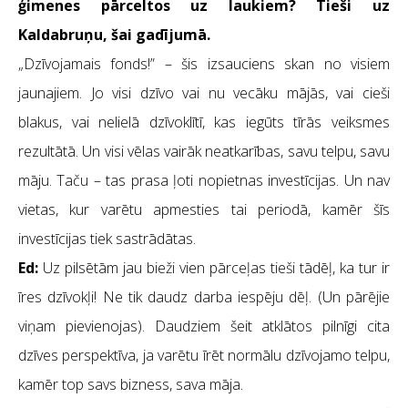
ģimenes pārceltos uz laukiem? Tieši uz
Kaldabruņu, šai gadījumā.
„Dzīvojamais fonds!” – šis izsauciens skan no visiem
jaunajiem. Jo visi dzīvo vai nu vecāku mājās, vai cieši
blakus, vai nelielā dzīvoklītī, kas iegūts tīrās veiksmes
rezultātā. Un visi vēlas vairāk neatkarības, savu telpu, savu
māju. Taču – tas prasa ļoti nopietnas investīcijas. Un nav
vietas, kur varētu apmesties tai periodā, kamēr šīs
investīcijas tiek sastrādātas.
Ed:
Uz pilsētām jau bieži vien pārceļas tieši tādēļ, ka tur ir
īres dzīvokļi! Ne tik daudz darba iespēju dēļ. (Un pārējie
viņam pievienojas). Daudziem šeit atklātos pilnīgi cita
dzīves perspektīva, ja varētu īrēt normālu dzīvojamo telpu,
kamēr top savs bizness, sava māja.