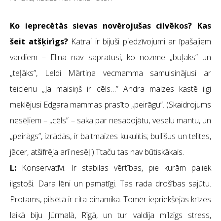
Ko ieprecētās sievas novērojušas cilvēkos? Kas
šeit atšķirīgs?
Katrai ir bijuši piedzīvojumi ar īpašajiem
vārdiem – Elīna nav sapratusi, ko nozīmē „buļāks” un
„teļāks”, Leldi Mārtiņa vecmamma samulsinājusi ar
teicienu „Ja maisiņš ir cēls…” Andra maizes kastē ilgi
meklējusi Edgara mammas prasīto „peirāgu”. (Skaidrojums
nesēļiem – „cēls” – saka par nesabojātu, veselu mantu, un
„peirāgs”, izrādās, ir baltmaizes kukulītis; bullīšus un telītes,
jācer, atšifrēja arī nesēļi).Ttaču tas nav būtiskākais.
L:
Konservatīvi. Ir stabilas vērtības, pie kurām paliek
ilgstoši. Dara lēni un pamatīgi. Tas rada drošības sajūtu.
Protams, pilsētā ir cita dinamika. Tomēr iepriekšējās krīzes
laikā biju Jūrmalā, Rīgā, un tur valdīja milzīgs stress,