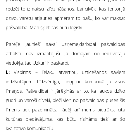
redzēt to izmaksu izlīdzināšanos. Lai cilvēki, kas teritorijā
dzīvo, varētu atļauties apmēram to pašu, ko var maksāt
pašvaldība. Man šķiet, tas būtu loģiski.
Pārējie jaunieši savai uzņēmējdarbībai pašvaldības
atbalstu nav izmantojuši. Ja domājam no iedzīvotāju
viedokļa, tad Uzkuri ir paskarbi.
L:
Vispirms – lielāku atvērtību, uzticēšanos saviem
iedzīvotājiem. Līdzvērtīgu, cieņpilnu komunikāciju visos
līmeņos. Pašvaldībai ir jārēķinās ar to, ka laukos dzīvo
gudri un varoši cilvēki, bieži vien no pašvaldības puses šis
līmenis tiek pazemināts. Tādēļ arī mums pietrūkst cita
kultūras piedāvājuma, kas būtu risināms tieši ar šo
kvalitatīvo komunikāciju.