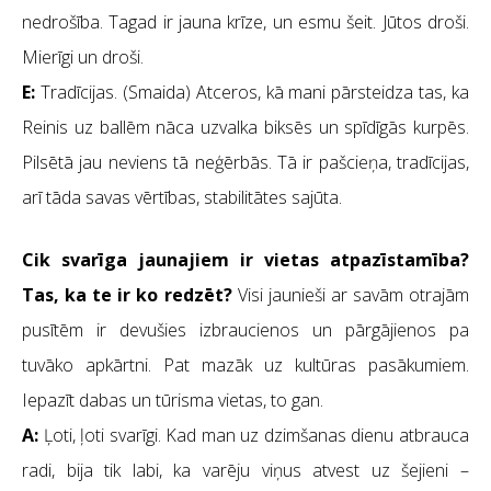
nedrošība. Tagad ir jauna krīze, un esmu šeit. Jūtos droši.
Mierīgi un droši.
E:
Tradīcijas. (Smaida) Atceros, kā mani pārsteidza tas, ka
Reinis uz ballēm nāca uzvalka biksēs un spīdīgās kurpēs.
Pilsētā jau neviens tā neģērbās. Tā ir pašcieņa, tradīcijas,
arī tāda savas vērtības, stabilitātes sajūta.
Cik svarīga jaunajiem ir vietas atpazīstamība?
Tas, ka te ir ko redzēt?
Visi jaunieši ar savām otrajām
pusītēm ir devušies izbraucienos un pārgājienos pa
tuvāko apkārtni. Pat mazāk uz kultūras pasākumiem.
Iepazīt dabas un tūrisma vietas, to gan.
A:
Ļoti, ļoti svarīgi. Kad man uz dzimšanas dienu atbrauca
radi, bija tik labi, ka varēju viņus atvest uz šejieni –