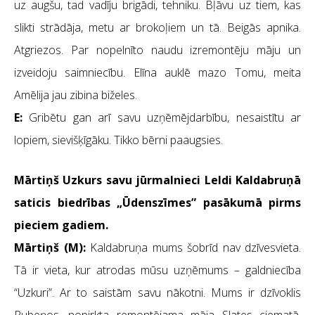
uz augšu, tad vadīju brigādi, tehniku. Bļāvu uz tiem, kas
slikti strādāja, metu ar brokoļiem un tā. Beigās apnika.
Atgriezos. Par nopelnīto naudu izremontēju māju un
izveidoju saimniecību. Elīna auklē mazo Tomu, meita
Amēlija jau zibina biželes.
E:
Gribētu gan arī savu uzņēmējdarbību, nesaistītu ar
lopiem, sievišķīgāku. Tikko bērni paaugsies.
Mārtiņš Uzkurs savu jūrmalnieci Leldi Kaldabruņā
saticis biedrības „Ūdenszīmes” pasākumā pirms
pieciem gadiem.
Mārtiņš (M):
Kaldabruņa mums šobrīd nav dzīvesvieta.
Tā ir vieta, kur atrodas mūsu uzņēmums – galdniecība
“Uzkuri”. Ar to saistām savu nākotni. Mums ir dzīvoklis