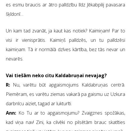
es esmu braucis ar ātro palīdzību līdz Jēkabpilij pavasara
šķīdonī…
Un kam tad zvanāt, ja kaut kas notiek? Kaimiņam! Par to
visi ir vienisprātis. Kaimiņš palīdzēs, un tu palīdzēsi
kaimiņam. Tā ir normālā dzīves kārtība, bez tās nevar un
nevarēs.
Vai tiešām neko citu Kaldabruņai nevajag?
R:
Nu, varētu būt apgaismojums Kaldabruņas centrā.
Piemēram, es varētu ziemas vakarā pa gaismu uz Uzkura
darbnīcu aiziet, tagad ar lukturīti.
Ann:
Ko Tu ar to apgaismojumu? Zvaigznes spožākas,
kad viņa nav! Zini, ka cilvēki no pilsētām brauc skatīties