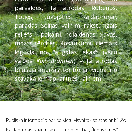
pārvaldes, tā atrodas Rubeņos.
Toties, tuvojoties Kaldabruņai,
parādās Sēlijas valnim raksturīgais
reljefs – pakalni, nolaidenas pļavas,
mazas tērcītes. Nosaukumu ciemats
ieguvis no “augstās akas” (vācu
valodā
Kalt Brunnen
) – tā atrodas
bijušajā muižas teritorijā, vienā no
stāvākajiem apkārtnes kalniem.
Publiskā informācija par šo vietu visvairāk saistās ar bijušo
Kaldabruņas sākumskolu – tur biedrība „Ūdenszīmes”, tur