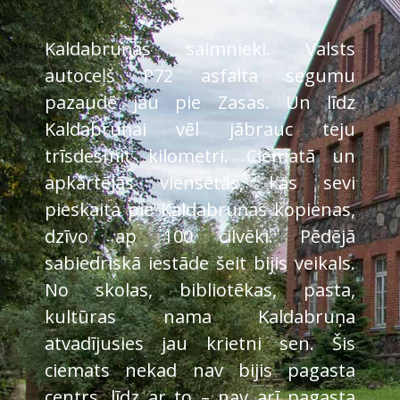
Kaldabruņas saimnieki. Valsts
autoceļš P72 asfalta segumu
pazaudē jau pie Zasas. Un līdz
Kaldabruņai vēl jābrauc teju
trīsdesmit kilometri. Ciematā un
apkārtējās viensētās, kas sevi
pieskaita pie Kaldabruņas kopienas,
dzīvo ap 100 cilvēki. Pēdējā
sabiedriskā iestāde šeit bijis veikals.
No skolas, bibliotēkas, pasta,
kultūras nama Kaldabruņa
atvadījusies jau krietni sen. Šis
ciemats nekad nav bijis pagasta
centrs, līdz ar to – nav arī pagasta