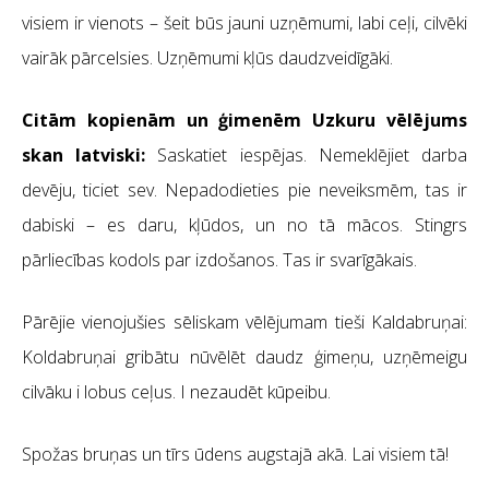
visiem ir vienots – šeit būs jauni uzņēmumi, labi ceļi, cilvēki
vairāk pārcelsies. Uzņēmumi kļūs daudzveidīgāki.
Citām kopienām un ģimenēm Uzkuru vēlējums
skan latviski:
Saskatiet iespējas. Nemeklējiet darba
devēju, ticiet sev. Nepadodieties pie neveiksmēm, tas ir
dabiski – es daru, kļūdos, un no tā mācos. Stingrs
pārliecības kodols par izdošanos. Tas ir svarīgākais.
Pārējie vienojušies sēliskam vēlējumam tieši Kaldabruņai:
Koldabruņai gribātu nūvēlēt daudz ģimeņu, uzņēmeigu
cilvāku i lobus ceļus. I nezaudēt kūpeibu.
Spožas bruņas un tīrs ūdens augstajā akā. Lai visiem tā!