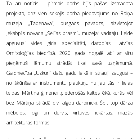
Tā arī noticis – pirmais darbs bijis pašas izstrādātā
projektā, drīz vien sekojis darba piedāvājums no Raiņa
muzeja „Tadenava”, pusgads pavadīts, aizvietojot
Jēkabpils novada „Sēlijas prasmju muzeja” vadītāju. Lelde
apguvusi vides gida specialitāti, darbojas Latvijas
Ornitoloģijas biedrībā. 2020. gada nogalē abi ar vīru
pieņēmuši lēmumu strādāt tikai savā uzņēmumā.
Galdniecība „Uzkuri” dažu gadu laikā ir strauji izaugusi –
no šķūnīša ar instrumentu plauktiņu nu jau tās ir lielas
telpas Mārtiņa ģimenei .piederošās kaltes ēkā, kurās vēl
bez Mārtiņa strādā divi algoti darbinieki. Šeit top dārza
mēbeles, logi un durvis, virtuves iekārtas, mazās
arhitektūras formas.