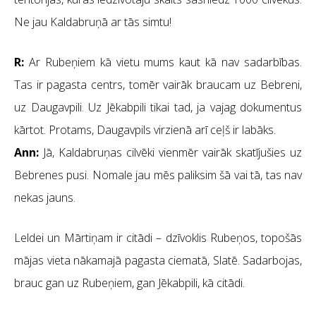
Ne jau Kaldabruņā ar tās simtu!
R:
Ar Rubeņiem kā vietu mums kaut kā nav sadarbības.
Tas ir pagasta centrs, tomēr vairāk braucam uz Bebreni,
uz Daugavpili. Uz Jēkabpili tikai tad, ja vajag dokumentus
kārtot. Protams, Daugavpils virzienā arī ceļš ir labāks.
Ann:
Jā, Kaldabruņas cilvēki vienmēr vairāk skatījušies uz
Bebrenes pusi. Nomale jau mēs paliksim šā vai tā, tas nav
nekas jauns.
Leldei un Mārtiņam ir citādi – dzīvoklis Rubeņos, topošās
mājas vieta nākamajā pagasta ciematā, Slatē. Sadarbojas,
brauc gan uz Rubeņiem, gan Jēkabpili, kā citādi.