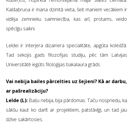
Rubeņos, nopirkta remontējama māja Slates ciematā.
Kaldabruņa ir mana dzimtā vieta, šeit maniem vecākiem ir
vidēja zemnieku saimniecība, kas arī, protams, veido
spēcīgu saikni.
Leldei ir interjera dizainera specialitāte, apgūta koledžā.
Tad sekojis gads filozofijas studiju, pēc tām Latvijas
Universitātē iegūts filoloģijas bakalaura grāds.
Vai nebija bailes pārcelties uz šejieni? Kā ar darbu,
ar pašrealizāciju?
Lelde (L):
Baiļu nebija, bija pārdomas. Taču nospriedu, ka
sākšu kaut ko darīt ar projektiem, patstāvīgi, un tad jau
dzīve sakārtosies.