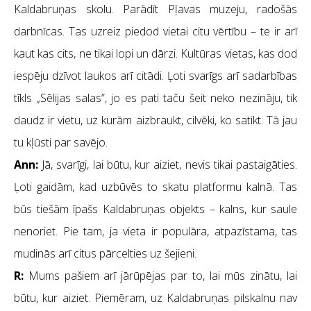
Kaldabruņas skolu. Parādīt Pļavas muzeju, radošās
darbnīcas. Tas uzreiz piedod vietai citu vērtību – te ir arī
kaut kas cits, ne tikai lopi un dārzi. Kultūras vietas, kas dod
iespēju dzīvot laukos arī citādi. Ļoti svarīgs arī sadarbības
tīkls „Sēlijas salas”, jo es pati taču šeit neko nezināju, tik
daudz ir vietu, uz kurām aizbraukt, cilvēki, ko satikt. Tā jau
tu kļūsti par savējo.
Ann:
Jā, svarīgi, lai būtu, kur aiziet, nevis tikai pastaigāties.
Ļoti gaidām, kad uzbūvēs to skatu platformu kalnā. Tas
būs tiešām īpašs Kaldabruņas objekts – kalns, kur saule
nenoriet. Pie tam, ja vieta ir populāra, atpazīstama, tas
mudinās arī citus pārcelties uz šejieni.
R:
Mums pašiem arī jārūpējas par to, lai mūs zinātu, lai
būtu, kur aiziet. Piemēram, uz Kaldabruņas pilskalnu nav