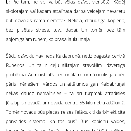
L:
Pie tam, ne visi varbūt vēlas dzīvot viensētā. Kādēļ
skolotājam vai kādam attālinātā darba veicējam nevarētu
būt dzīvoklis rāmā ciematā? Nelielā, draudzīgā kopienā,
bez pilsētas stresa, tuvu dabai. Un tomēr bez tām
apjomīgajām rūpēm, ko prasa lauku māja.
Šādu dzīvokļu nav nedz Kaldabruņā, nedz pagasta centrā
Rubeņos. Un tā ir ceļu sliktajam stāvoklim līdzvērtīga
problēma.
Administratīvi teritoriālā reformā notiks jau pēc
pāris mēnešiem. Vārdos un attālumos gan Kaldabruņai
nekas daudz nemainīsies – tā arī turpmāk atradīsies
Jēkabpils novadā, ar novada centru 55 kilometru attālumā.
Tomēr novads būs piecas reizes lielāks, citi darbinieki, cita
pārvaldes sistēma. Kā tas būs? Būs kopienu valdes,
teritorijās, kurās iedzīvotāju skaits sasniedz 1000 cilvēkus.