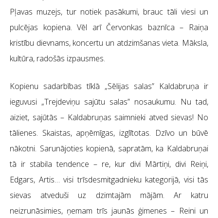
Pļavas muzejs, tur notiek pasākumi, brauc tāli viesi un
pulcējas kopiena. Vēl arī Červonkas baznīca – Raiņa
kristību dievnams, koncertu un atdzimšanas vieta. Māksla,
kultūra, radošās izpausmes.
Kopienu sadarbības tīklā „Sēlijas salas” Kaldabruņa ir
ieguvusi „Trejdeviņu sajūtu salas” nosaukumu. Nu tad,
aiziet, sajūtās – Kaldabruņas saimnieki atved sievas! No
tālienes. Skaistas, apņēmīgas, izglītotas. Dzīvo un būvē
nākotni. Sarunājoties kopienā, sapratām, ka Kaldabruņai
tā ir stabila tendence – re, kur divi Mārtiņi, divi Reiņi,
Edgars, Artis… visi trīsdesmitgadnieku kategorijā, visi tās
sievas atveduši uz dzimtajām mājām. Ar katru
neizrunāsimies, ņemam trīs jaunās ģimenes – Reini un