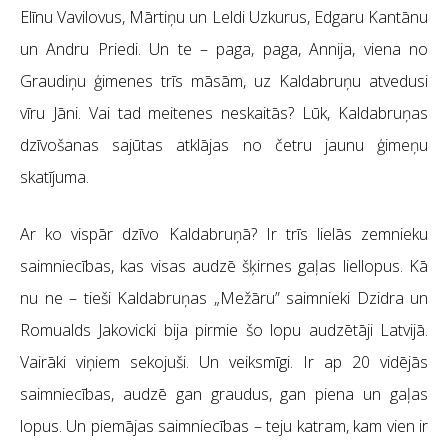
Elīnu Vavilovus, Mārtiņu un Leldi Uzkurus, Edgaru Kantānu
un Andru Priedi. Un te – paga, paga, Annija, viena no
Graudiņu ģimenes trīs māsām, uz Kaldabruņu atvedusi
vīru Jāni. Vai tad meitenes neskaitās? Lūk, Kaldabruņas
dzīvošanas sajūtas atklājas no četru jaunu ģimeņu
skatījuma.
Ar ko vispār dzīvo Kaldabruņā? Ir trīs lielās zemnieku
saimniecības, kas visas audzē šķirnes gaļas liellopus. Kā
nu ne – tieši Kaldabruņas „Mežāru” saimnieki Dzidra un
Romualds Jakovicki bija pirmie šo lopu audzētāji Latvijā.
Vairāki viņiem sekojuši. Un veiksmīgi. Ir ap 20 vidējās
saimniecības, audzē gan graudus, gan piena un gaļas
lopus. Un piemājas saimniecības – teju katram, kam vien ir